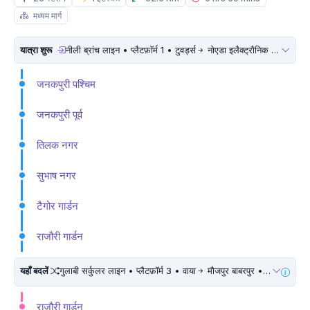
मध्यम मार्ग
यात्रा शुरू
नीली ब्रांच लाइन • प्लैटफ़ॉर्म 1 • टुवर्ड्स
नोएडा इलैक्ट्रौनिक सिटी
जनकपुरी पश्चिम
जनकपुरी पूर्व
तिलक नगर
सुभाष नगर
टैगोर गार्डन
राजौरी गार्डन
यहाँ बदलें
गुलाबी सर्कुलर लाइन • प्लैटफ़ॉर्म 3 • वाया
मौजपुर बाबरपुर • 10 मिनट चलें
राजौरी गार्डन