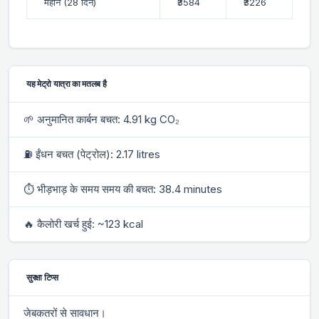
महीने (28 दिन)
₹3584
₹3226
यह मेट्रो यात्रा का मतलब है
🌱 अनुमानित कार्बन बचत: 4.91 kg CO₂
⛽ ईंधन बचत (पेट्रोल): 2.17 litres
⏱ भीड़भाड़ के समय समय की बचत: 38.4 minutes
🔥 कैलोरी खर्च हुई: ~123 kcal
सुरक्षा टिप्स
जेबकतरों से सावधान।