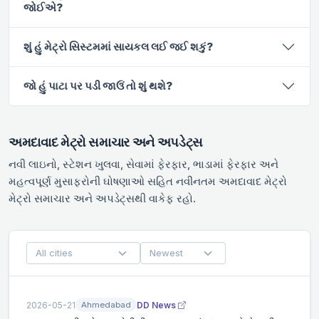
જોઈએ?
શું હું મેટ્રો સિસ્ટમમાં સાયકલ લઈ જઈ શકું?
જો હું પાટા પર પડી જાઉં તો શું થશે?
અમદાવાદ મેટ્રો સમાચાર અને અપડેટ્સ
નવી લાઇનો, સ્ટેશન ખુલવા, સેવામાં ફેરફાર, ભાડામાં ફેરફાર અને
મહત્વપૂર્ણ મુસાફરોની ઘોષણાઓ સહિત નવીનતમ અમદાવાદ મેટ્રો
મેટ્રો સમાચાર અને અપડેટ્સથી વાકેફ રહો.
2026-05-21
DD News
Ahmedabad