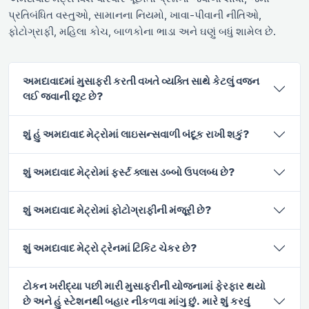
પ્રતિબંધિત વસ્તુઓ, સામાનના નિયમો, ખાવા-પીવાની નીતિઓ,
ફોટોગ્રાફી, મહિલા કોચ, બાળકોના ભાડા અને ઘણું બધું શામેલ છે.
અમદાવાદમાં મુસાફરી કરતી વખતે વ્યક્તિ સાથે કેટલું વજન
લઈ જવાની છૂટ છે?
શું હું અમદાવાદ મેટ્રોમાં લાઇસન્સવાળી બંદૂક રાખી શકું?
શું અમદાવાદ મેટ્રોમાં ફર્સ્ટ ક્લાસ ડબ્બો ઉપલબ્ધ છે?
શું અમદાવાદ મેટ્રોમાં ફોટોગ્રાફીની મંજૂરી છે?
શું અમદાવાદ મેટ્રો ટ્રેનમાં ટિકિટ ચેકર છે?
ટોકન ખરીદ્યા પછી મારી મુસાફરીની યોજનામાં ફેરફાર થયો
છે અને હું સ્ટેશનથી બહાર નીકળવા માંગુ છું. મારે શું કરવું