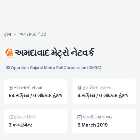
હોમ
અમદાવાદ મેટ્રો
અમદાવાદ મેટ્રો નેટવર્ક
Operator: Gujarat Metro Rail Corporation (GMRC)
સ્ટેશનોની સંખ્યા
કુલ મેટ્રો લાઇન્સ
54
સક્રિય
/
0 બાંધકામ હેઠળ
4
સક્રિય
/
0 બાંધકામ હેઠળ
ટ્રેન કે ડિબ્બે
કામગીરી શરૂ થઈ
3 કમ્પાર્ટમેન્ટ
6 March 2019