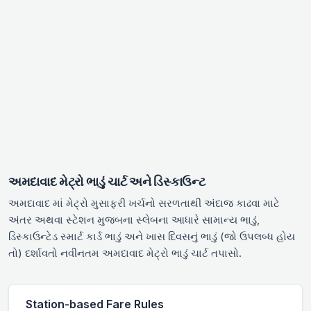
અમદાવાદ મેટ્રો ભાડું ચાર્ટ અને ડિસ્કાઉન્ટ
અમદાવાદ માં મેટ્રો મુસાફરી ખર્ચનો સરળતાથી અંદાજ કાઢવા માટે
અંતર અથવા સ્ટેશન મુજબના સ્લેબના આધારે સામાન્ય ભાડું,
ડિસ્કાઉન્ટેડ સ્માર્ટ કાર્ડ ભાડું અને ખાસ દિવસનું ભાડું (જો ઉપલબ્ધ હોય
તો) દર્શાવતો નવીનતમ અમદાવાદ મેટ્રો ભાડું ચાર્ટ તપાસો.
Station-based Fare Rules