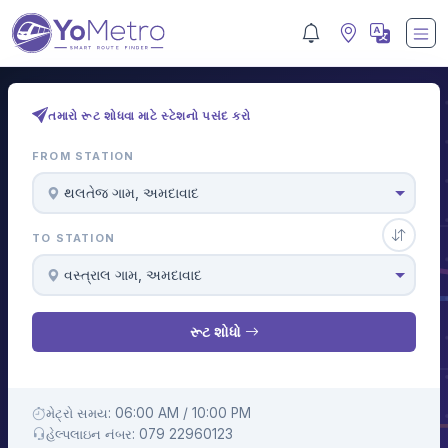
તમારો રૂટ શોધવા માટે સ્ટેશનો પસંદ કરો
FROM STATION
થલતેજ ગામ, અમદાવાદ
TO STATION
વસ્ત્રાલ ગામ, અમદાવાદ
રૂટ શોધો
મેટ્રો સમય: 06:00 AM / 10:00 PM
હેલ્પલાઇન નંબર: 079 22960123