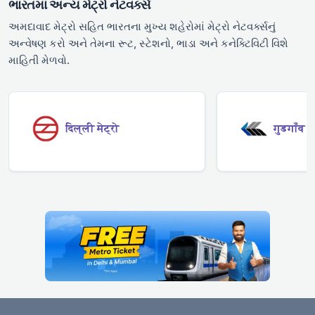
ભારતમાં અન્ય મેટ્રો નેટવર્ક્સ
અમદાવાદ મેટ્રો સહિત ભારતના મુખ્ય શહેરોમાં મેટ્રો નેટવર્ક્સનું
અન્વેષણ કરો અને તેમના રૂટ, સ્ટેશનો, ભાડા અને કનેક્ટિવિટી વિશે
માહિતી મેળવો.
दिल्ली मेट्रो
गुडगाँव मे