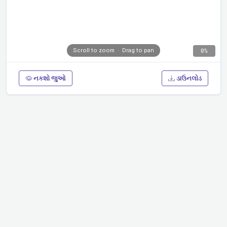
Scroll to zoom · Drag to pan
0%
નકશો જુઓ
ડાઉનલોડ