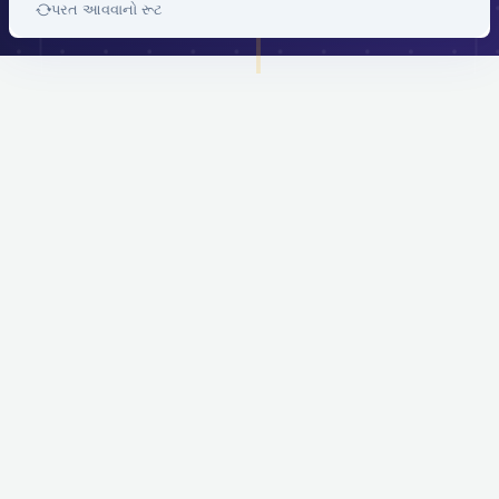
પરત આવવાનો રૂટ