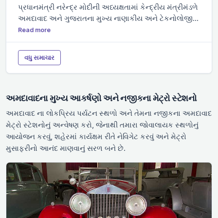
પ્રધાનમંત્રી નરેન્દ્ર મોદીની અધ્યક્ષતામાં કેન્દ્રીય મંત્રીમંડળે
અમદાવાદ મેટ્રો ફેઝ-2 પ્રોજેક્ટ માટે છે, જ્યારે 24 આગામી
અમદાવાદ અને ગુજરાતના મુખ્ય નાણાકીય અને ટેકનોલોજી
સુરત મેટ્રો સિસ્ટમ માટે તૈનાત કરવામાં આવશે. આ ટ્રેન સેટ
હબ ગિફ્ટ સિટી વચ્ચે જોડાણને મજબૂત બનાવવા માટે રચાયેલ
કોલકાતાના ટીટાગઢ ઉત્પાદન એકમમાં બનાવવામાં આવી રહ્યા
Read more
એક મહત્વપૂર્ણ મેટ્રો રેલ વિસ્તરણને મંજૂરી આપી છે. ગિફ્ટ
છે. અધિકારીઓએ જણાવ્યું હતું કે આ ખરીદી ગુજરાતમાં જાહેર
સિટીથી શાહપુર સુધી ફેલાયેલો આ નવો કોરિડોર 3.33
પરિવહન માળખાને મજબૂત બનાવવાના પ્રયાસોનો એક ભાગ
વધુ સમાચાર
કિલોમીટર લાંબો હશે અને તેમાં ત્રણ એલિવેટેડ સ્ટેશનો હશે,
છે અને તેનાથી ઉત્પાદન ક્ષેત્રમાં રોજગાર અને કૌશલ્ય
જે ગુજરાતના મેટ્રો નેટવર્કને વધુ વિસ્તૃત કરશે.
વિકાસને વેગ મળશે, તેમજ આયાત પર નિર્ભરતા ઓછી થશે તેવી
અપેક્ષા છે.
અમદાવાદના મુખ્ય આકર્ષણો અને નજીકના મેટ્રો સ્ટેશનો
અમદાવાદ ના લોકપ્રિય પર્યટન સ્થળો અને તેમના નજીકના અમદાવાદ
મેટ્રો સ્ટેશનોનું અન્વેષણ કરો, જેનાથી તમારા જોવાલાયક સ્થળોનું
આયોજન કરવું, શહેરમાં કાર્યક્ષમ રીતે નેવિગેટ કરવું અને મેટ્રો
મુસાફરીનો આનંદ માણવાનું સરળ બને છે.