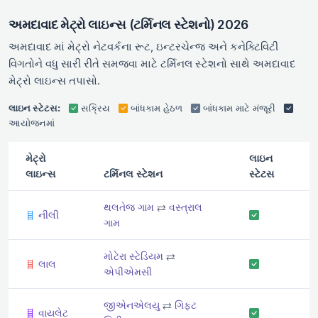
અમદાવાદ મેટ્રો લાઇન્સ (ટર્મિનલ સ્ટેશનો) 2026
અમદાવાદ માં મેટ્રો નેટવર્કના રૂટ, ઇન્ટરચેન્જ અને કનેક્ટિવિટી
વિગતોને વધુ સારી રીતે સમજવા માટે ટર્મિનલ સ્ટેશનો સાથે અમદાવાદ
મેટ્રો લાઇન્સ તપાસો.
લાઇન સ્ટેટસ:
સક્રિય
બાંધકામ હેઠળ
બાંધકામ માટે મંજૂરી
આયોજનમાં
મેટ્રો
લાઇન
લાઇન્સ
ટર્મિનલ સ્ટેશન
સ્ટેટસ
થલતેજ ગામ
⇄
વસ્ત્રાલ
નીલી
ગામ
મોટેરા સ્ટેડિયમ
⇄
લાલ
એપીએમસી
જીએનએલયુ
⇄
ગિફ્ટ
વાયલેટ