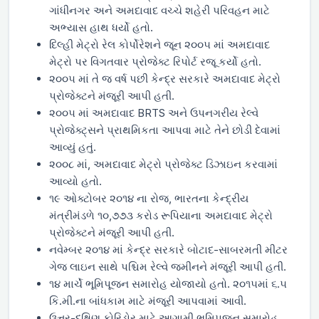
ગાંધીનગર અને અમદાવાદ વચ્ચે શહેરી પરિવહન માટે
અભ્યાસ હાથ ધર્યો હતો.
દિલ્હી મેટ્રો રેલ કોર્પોરેશને જૂન ૨૦૦૫ માં અમદાવાદ
મેટ્રો પર વિગતવાર પ્રોજેક્ટ રિપોર્ટ રજૂ કર્યો હતો.
૨૦૦૫ માં તે જ વર્ષ પછી કેન્દ્ર સરકારે અમદાવાદ મેટ્રો
પ્રોજેક્ટને મંજૂરી આપી હતી.
૨૦૦૫ માં અમદાવાદ BRTS અને ઉપનગરીય રેલ્વે
પ્રોજેક્ટ્સને પ્રાથમિકતા આપવા માટે તેને છોડી દેવામાં
આવ્યું હતું.
૨૦૦૮ માં, અમદાવાદ મેટ્રો પ્રોજેક્ટ ડિઝાઇન કરવામાં
આવ્યો હતો.
૧૯ ઓક્ટોબર ૨૦૧૪ ના રોજ, ભારતના કેન્દ્રીય
મંત્રીમંડળે ૧૦,૭૭૩ કરોડ રૂપિયાના અમદાવાદ મેટ્રો
પ્રોજેક્ટને મંજૂરી આપી હતી.
નવેમ્બર ૨૦૧૪ માં કેન્દ્ર સરકારે બોટાદ-સાબરમતી મીટર
ગેજ લાઇન સાથે પશ્ચિમ રેલ્વે જમીનને મંજૂરી આપી હતી.
૧૪ માર્ચે ભૂમિપૂજન સમારોહ યોજાયો હતો. ૨૦૧૫માં ૬.૫
કિ.મી.ના બાંધકામ માટે મંજૂરી આપવામાં આવી.
ઉત્તર-દક્ષિણ કોરિડોર માટે આગામી ભૂમિપૂજન સમારોહ