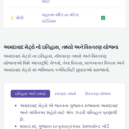
સિટી
મહાત્મા મંદિર
⇄
મોટેરા
પીલી
સ્ટેડિયમ
અમદાવાદ મેટ્રો નો ઇતિહાસ, તથ્યો અને વિસ્તરણ યોજના
અમદાવાદ મેટ્રો ના ઇતિહાસ, નોંધપાત્ર તથ્યો અને વિસ્તરણ
યોજનાઓ વિશે આંતરદૃષ્ટિ મેળવો, તેના વિકાસ, માળખાગત વિકાસ અને
અમદાવાદ મેટ્રો માં ભવિષ્યના કનેક્ટિવિટી સુધારાઓ સમજાવો.
ઇતિહાસ અને તથ્યો
રસપ્રદ તથ્યો
વિસ્તરણ યોજના
અમદાવાદ મેટ્રો એ ભારતના ગુજરાત રાજ્યના અમદાવાદ
અને ગાંધીનગર શહેરો માટે એક ઝડપી પરિવહન પ્રણાલી
છે.
૨૦૦૩ માં, ગુજરાત ઇન્ફ્રાસ્ટ્રક્ચર ડેવલપમેન્ટ બોર્ડે