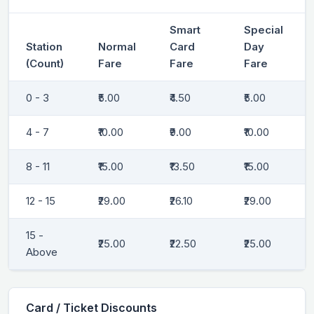
Smart
Special
Station
Normal
Card
Day
(Count)
Fare
Fare
Fare
0 - 3
₹5.00
₹4.50
₹5.00
4 - 7
₹10.00
₹9.00
₹10.00
8 - 11
₹15.00
₹13.50
₹15.00
12 - 15
₹29.00
₹26.10
₹29.00
15 -
₹25.00
₹22.50
₹25.00
Above
Card / Ticket Discounts