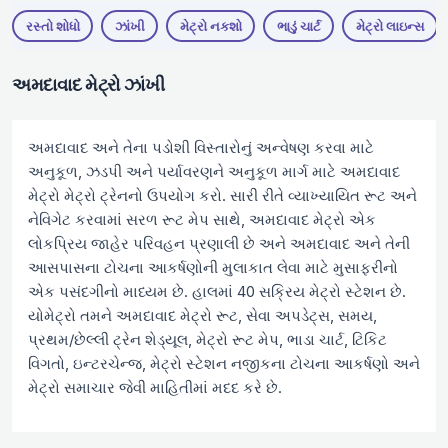
રસ્તો શોધો
ઝાંખી
મેટ્રો નકશો
ભાડું ચાર્ટ
મેટ્રો લાઇન્સ
અમદાવાદ મેટ્રો ઝાંખી
અમદાવાદ અને તેના પડોશી વિસ્તારોનું અન્વેષણ કરવા માટે
અનુકૂળ, ઝડપી અને પર્યાવરણને અનુકૂળ માર્ગ માટે અમદાવાદ
મેટ્રો મેટ્રો ટ્રેનનો ઉપયોગ કરો. સારી રીતે વ્યાખ્યાયિત રૂટ અને
નેવિગેટ કરવામાં સરળ રૂટ મેપ સાથે, અમદાવાદ મેટ્રો એક
લોકપ્રિય જાહેર પરિવહન પ્રણાલી છે અને અમદાવાદ અને તેની
આસપાસના ટોચના આકર્ષણોની મુલાકાત લેવા માટે મુસાફરીનો
એક પસંદગીનો માધ્યમ છે. હાલમાં 40 સક્રિય મેટ્રો સ્ટેશન છે.
યોમેટ્રો તમને અમદાવાદ મેટ્રો રૂટ, સેવા અપડેટ્સ, સમય,
પ્રથમ/છેલ્લી ટ્રેન શેડ્યૂલ, મેટ્રો રૂટ મેપ, ભાડા ચાર્ટ, ટિકિટ
વિગતો, ઇન્ટરચેન્જ, મેટ્રો સ્ટેશન નજીકના ટોચના આકર્ષણો અને
મેટ્રો સમાચાર જેવી માહિતીમાં મદદ કરે છે.