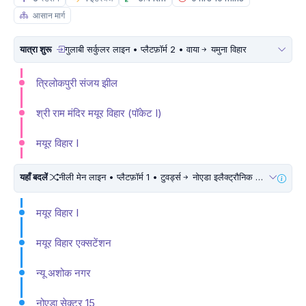
आसान मार्ग
यात्रा शुरू
गुलाबी सर्कुलर लाइन • प्लैटफ़ॉर्म 2 • वाया
यमुना विहार
त्रिलोकपुरी संजय झील
श्री राम मंदिर मयूर विहार (पॉकेट I)
मयूर विहार I
यहाँ बदलें
नीली मेन लाइन • प्लैटफ़ॉर्म 1 • टुवर्ड्स
नोएडा इलैक्ट्रौनिक सिटी • 5 मिनट चलें
मयूर विहार I
मयूर विहार एक्सटेंशन
न्यू अशोक नगर
नोएडा सेक्टर 15