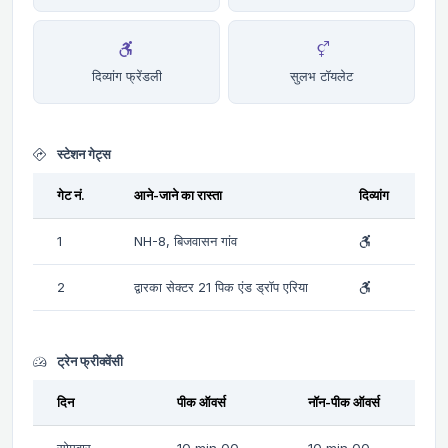
दिव्यांग फ्रेंडली
सुलभ टॉयलेट
स्टेशन गेट्स
गेट नं.
आने-जाने का रास्ता
दिव्यांग
1
NH-8, बिजवासन गांव
2
द्वारका सेक्टर 21 पिक एंड ड्रॉप एरिया
ट्रेन फ्रीक्वेंसी
दिन
पीक ऑवर्स
नॉन-पीक ऑवर्स
सोमवार-
10 min 00
10 min 00