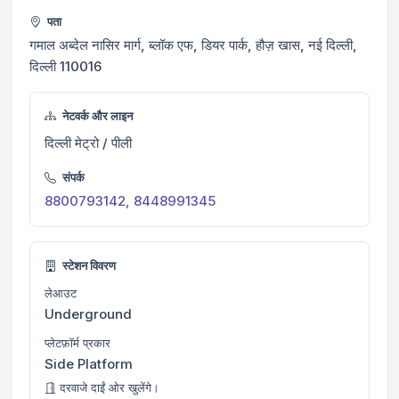
पता
गमाल अब्देल नासिर मार्ग, ब्लॉक एफ, डियर पार्क, हौज़ खास, नई दिल्ली,
दिल्ली 110016
नेटवर्क और लाइन
दिल्ली मेट्रो / पीली
संपर्क
8800793142, 8448991345
स्टेशन विवरण
लेआउट
Underground
प्लेटफ़ॉर्म प्रकार
Side Platform
दरवाजे दाईं ओर खुलेंगे।