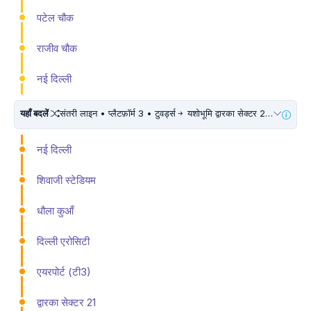
पटेल चौक
राजीव चौक
नई दिल्ली
यहाँ बदलें
संतरी लाइन • प्लैटफ़ॉर्म 3 • टुवर्ड्स
यशोभूमि द्वारका सेक्टर 25 • 10 मिनट चलें
नई दिल्ली
शिवाजी स्टेडियम
धौला कुआँ
दिल्ली एरोसिटी
एयरपोर्ट (टी3)
द्वारका सेक्टर 21