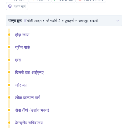
मध्यम मार्ग
यात्रा शुरू
पीली लाइन • प्लैटफ़ॉर्म 2 • टुवर्ड्स
समयपुर बादली
हौज़ खास
ग्रीन पार्क
एम्स
दिल्ली हाट आईएनए
जोर बाग़
लोक कल्याण मार्ग
सेवा तीर्थ (उद्योग भवन)
केन्द्रीय सचिवालय