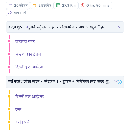
20 स्टेशन
2 इंटरचेंज
27.3 Km
0 hrs 50 mins
मध्यम मार्ग
यात्रा शुरू
गुलाबी सर्कुलर लाइन • प्लैटफ़ॉर्म 4 • वाया
यमुना विहार
लाजपत नगर
साउथ एक्सटेंशन
दिल्ली हाट आईएनए
यहाँ बदलें
पीली लाइन • प्लैटफ़ॉर्म 1 • टुवर्ड्स
मिलेनियम सिटी सेंटर (हुडा सिटी सैंटर) • 10 मिनट चलें
दिल्ली हाट आईएनए
एम्स
ग्रीन पार्क