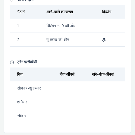
गेट नं.
आने-जाने का रास्ता
दिव्यांग
1
बिल्डिंग नं. 9 की ओर
2
यू ब्लॉक की ओर
ट्रेन फ्रीक्वेंसी
दिन
पीक ऑवर्स
नॉन-पीक ऑवर्स
सोमवार-शुक्रवार
शनिवार
रविवार