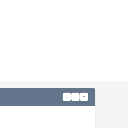
+
−
⌖