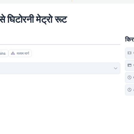
 से घिटोरनी मेट्रो रूट
किर
स
mins
मध्यम मार्ग
स
प
आ