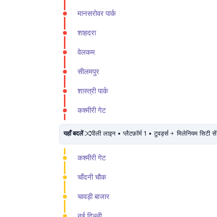
मानसरोवर पार्क
शाहदरा
वेलकम
सीलमपुर
शास्त्री पार्क
कश्मीरी गेट
यहाँ बदलें
पीली लाइन • प्लैटफ़ॉर्म 1 • टुवर्ड्स
मिलेनियम सिटी सें
कश्मीरी गेट
चाँदनी चौक
चावड़ी बाजार
नई दिल्ली