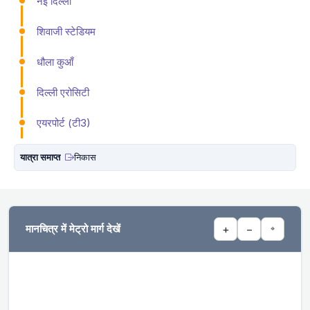
नई दिल्ली
शिवाजी स्टेडियम
धौला कुआँ
दिल्ली एरोसिटी
एयरपोर्ट (टी3)
यात्रा समाप्त
निकास
मानचित्र में मेट्रो मार्ग देखें
+
−
⌖