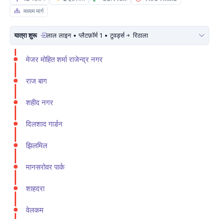
मध्यम मार्ग
यात्रा शुरू
लाल लाइन • प्लैटफ़ॉर्म 1 • टुवर्ड्स
रिठाला
मे‌‌जर मोहित शर्मा राजेन्द्र नगर
राज बाग
शहीद नगर
दिलशाद गार्डन
झिलमिल
मानसरोवर पार्क
शाहदरा
वेलकम