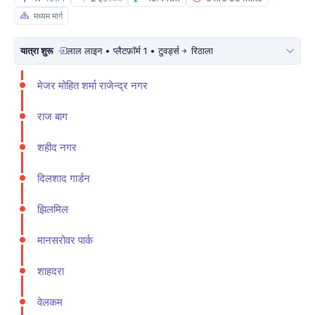
मध्यम मार्ग
यात्रा शुरू
लाल लाइन • प्लैटफ़ॉर्म 1 • टुवर्ड्स
रिठाला
मे‌‌जर मोहित शर्मा राजेन्द्र नगर
राज बाग
शहीद नगर
दिलशाद गार्डन
झिलमिल
मानसरोवर पार्क
शाहदरा
वेलकम