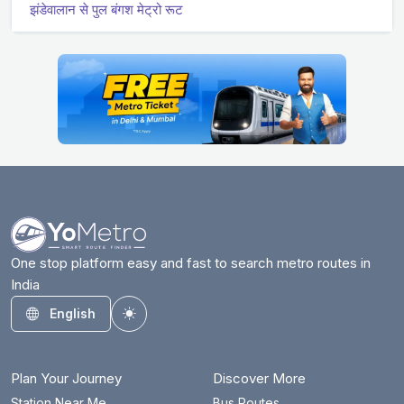
झंडेवालान से पुल बंगश मेट्रो रूट
One stop platform easy and fast to search metro routes in
India
English
Toggle theme
Plan Your Journey
Discover More
Station Near Me
Bus Routes