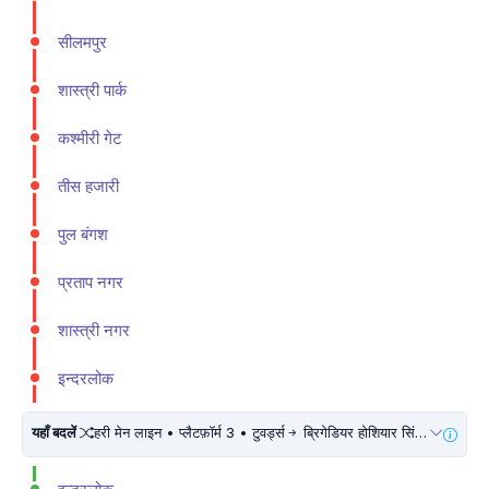
सीलमपुर
शास्त्री पार्क
कश्मीरी गेट
तीस हजारी
पुल बंगश
प्रताप नगर
शास्त्री नगर
इन्दरलोक
यहाँ बदलें
हरी मेन लाइन • प्लैटफ़ॉर्म 3 • टुवर्ड्स
ब्रिगेडियर होशियार सिंह • 5 मिनट चलें