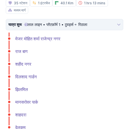
35 स्टेशन
1 इंटरचेंज
40.1 Km
1 hrs 13 mins
मध्यम मार्ग
यात्रा शुरू
लाल लाइन • प्लैटफ़ॉर्म 1 • टुवर्ड्स
रिठाला
मे‌‌जर मोहित शर्मा राजेन्द्र नगर
राज बाग
शहीद नगर
दिलशाद गार्डन
झिलमिल
मानसरोवर पार्क
शाहदरा
वेलकम