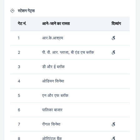
स्टेशन गेट्स
गेट नं.
आने-जाने का रास्ता
दिव्यांग
1
आर.के.आश्रम
2
पी. वी. आर. प्लाजा, बी एंड एच ब्लॉक
3
डी और ई ब्लॉक
4
ओडियन सिनेमा
5
एन और एफ ब्लॉक
6
पालिका बाजार
7
रीगल सिनेमा
8
ओरिएंटल बैंक