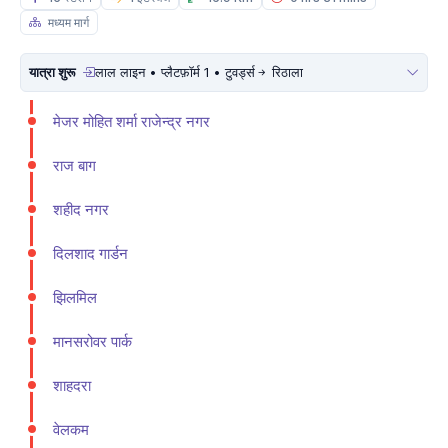
मध्यम मार्ग
यात्रा शुरू
लाल लाइन • प्लैटफ़ॉर्म 1 • टुवर्ड्स
रिठाला
मे‌‌जर मोहित शर्मा राजेन्द्र नगर
राज बाग
शहीद नगर
दिलशाद गार्डन
झिलमिल
मानसरोवर पार्क
शाहदरा
वेलकम