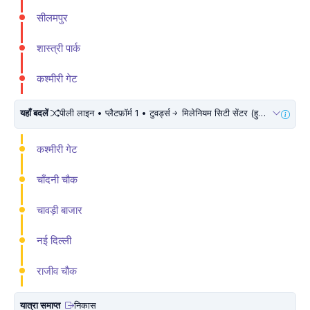
सीलमपुर
शास्त्री पार्क
कश्मीरी गेट
यहाँ बदलें
पीली लाइन • प्लैटफ़ॉर्म 1 • टुवर्ड्स
मिलेनियम सिटी सेंटर (हुडा सिटी सैंटर) • 10 मिनट चलें
कश्मीरी गेट
चाँदनी चौक
चावड़ी बाजार
नई दिल्ली
राजीव चौक
यात्रा समाप्त
निकास