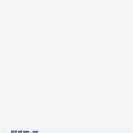
मेट्रो मार्ग प्रश्न - उत्तर