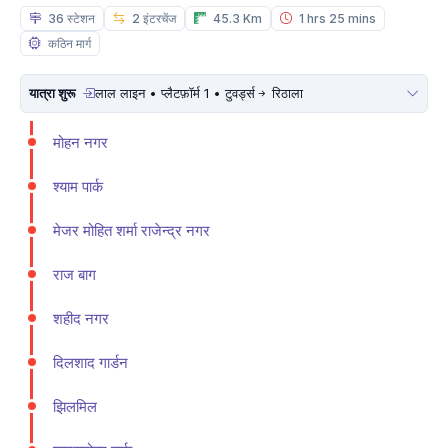
36 स्टेशन
2 इंटरचेंज
45.3 Km
1 hrs 25 mins
कठिन मार्ग
यात्रा शुरू
लाल लाइन • प्लैटफ़ॉर्म 1 • टुवर्ड्स
रिठाला
मोहन नगर
श्याम पार्क
मे‌‌जर मोहित शर्मा राजेन्द्र नगर
राज बाग
शहीद नगर
दिलशाद गार्डन
झिलमिल