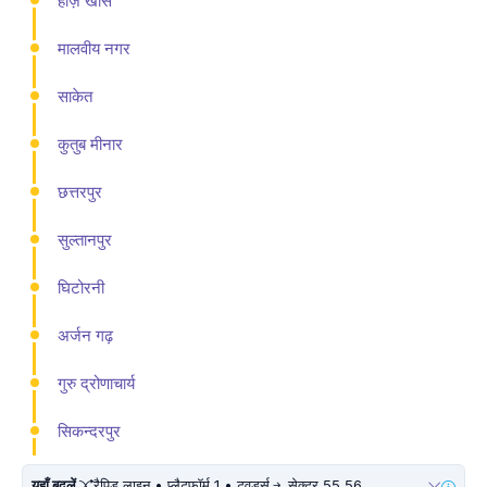
हौज़ खास
मालवीय नगर
साकेत
कुतुब मीनार
छत्तरपुर
सुल्तानपुर
घिटोरनी
अर्जन गढ़
गुरु द्रोणाचार्य
सिकन्दरपुर
यहाँ बदलें
रैपिड लाइन • प्लैटफ़ॉर्म 1 • टुवर्ड्स
सेक्टर 55 56