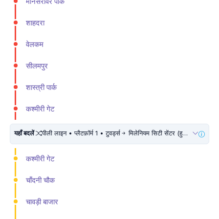
मानसरोवर पार्क
शाहदरा
वेलकम
सीलमपुर
शास्त्री पार्क
कश्मीरी गेट
यहाँ बदलें
पीली लाइन • प्लैटफ़ॉर्म 1 • टुवर्ड्स
मिलेनियम सिटी सेंटर (हुडा सिटी सैंटर) • 10 मिनट चलें
कश्मीरी गेट
चाँदनी चौक
चावड़ी बाजार