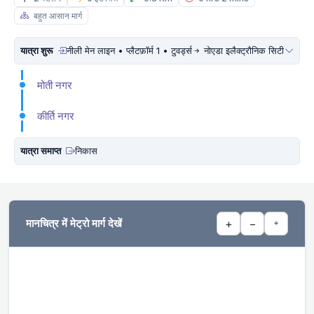
बहुत आसान मार्ग
यात्रा शुरू
नीली मेन लाइन • प्लैटफ़ॉर्म 1 • टुवर्ड्स
नोएडा इलैक्ट्रौनिक सिटी
मोती नगर
कीर्ति नगर
यात्रा समाप्त
निकास
मानचित्र में मेट्रो मार्ग देखें
+
−
⌖