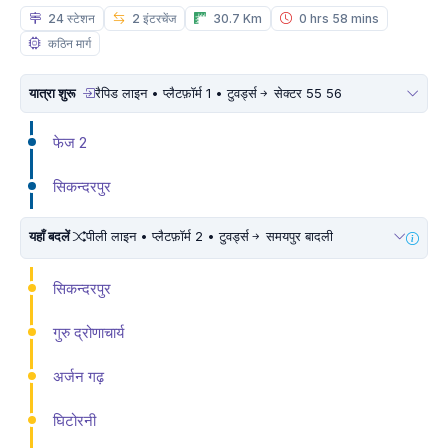
24 स्टेशन
2 इंटरचेंज
30.7 Km
0 hrs 58 mins
कठिन मार्ग
यात्रा शुरू
रैपिड लाइन • प्लैटफ़ॉर्म 1 • टुवर्ड्स
सेक्टर 55 56
फेज 2
सिकन्दरपुर
यहाँ बदलें
पीली लाइन • प्लैटफ़ॉर्म 2 • टुवर्ड्स
समयपुर बादली
सिकन्दरपुर
गुरु द्रोणाचार्य
अर्जन गढ़
घिटोरनी