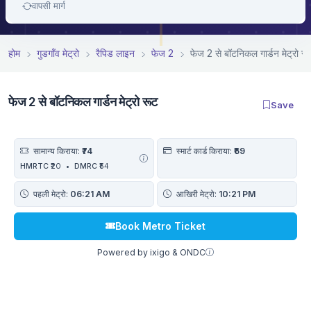
वापसी मार्ग
होम
गुडगाँव मेट्रो
रैपिड लाइन
फेज 2
फेज 2 से बॉटनिकल गार्डन मेट्रो रू
फेज 2 से बॉटनिकल गार्डन मेट्रो रूट
Save
सामान्य किराया:
₹74
स्मार्ट कार्ड किराया:
₹69
HMRTC
₹20
•
DMRC
₹54
पहली मेट्रो:
06:21 AM
आखिरी मेट्रो:
10:21 PM
Book Metro Ticket
Powered by ixigo & ONDC