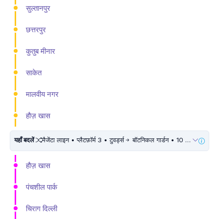
सुल्तानपुर
छत्तरपुर
कुतुब मीनार
साकेत
मालवीय नगर
हौज़ खास
यहाँ बदलें
मैजेंटा लाइन • प्लैटफ़ॉर्म 3 • टुवर्ड्स
बॉटनिकल गार्डन • 10 मिनट चलें
हौज़ खास
पंचशील पार्क
चिराग दिल्ली