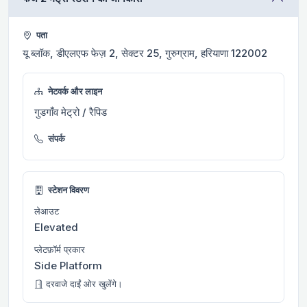
पता
यू ब्लॉक, डीएलएफ फेज़ 2, सेक्टर 25, गुरुग्राम, हरियाणा 122002
नेटवर्क और लाइन
गुडगाँव मेट्रो / रैपिड
संपर्क
स्टेशन विवरण
लेआउट
Elevated
प्लेटफ़ॉर्म प्रकार
Side Platform
दरवाजे दाईं ओर खुलेंगे।