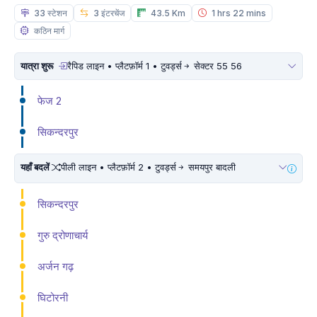
33 स्टेशन
3 इंटरचेंज
43.5 Km
1 hrs 22 mins
कठिन मार्ग
यात्रा शुरू
रैपिड लाइन • प्लैटफ़ॉर्म 1 • टुवर्ड्स
सेक्टर 55 56
फेज 2
सिकन्दरपुर
यहाँ बदलें
पीली लाइन • प्लैटफ़ॉर्म 2 • टुवर्ड्स
समयपुर बादली
सिकन्दरपुर
गुरु द्रोणाचार्य
अर्जन गढ़
घिटोरनी