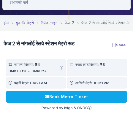
वापसी मार्ग
होम
गुडगाँव मेट्रो
रैपिड लाइन
फेज 2
फेज 2 से नांगलोई रेलवे स्टेशन मेट्र
फेज 2 से नांगलोई रेलवे स्टेशन मेट्रो रूट
Save
सामान्य किराया:
₹84
स्मार्ट कार्ड किराया:
₹78
HMRTC
₹20
•
DMRC
₹64
पहली मेट्रो:
06:21 AM
आखिरी मेट्रो:
10:21 PM
Book Metro Ticket
Powered by ixigo & ONDC