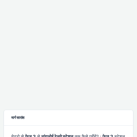
मार्ग सारांश
मेट्रो से
फेज 2
से
नांगलोई रेलवे स्टेशन
तक कैसे पहुँचें? :
फेज 2
स्टेशन