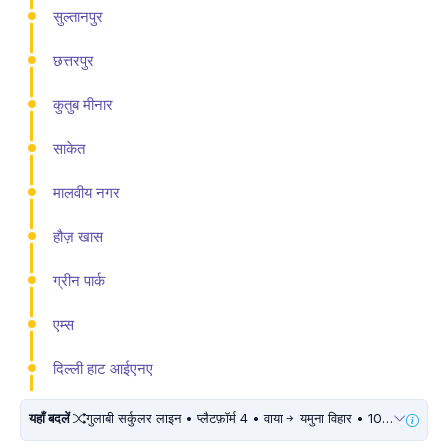
सुल्तानपुर
छत्तरपुर
कुतुब मीनार
साकेत
मालवीय नगर
हौज़ खास
ग्रीन पार्क
एम्स
दिल्ली हाट आईएनए
यहाँ बदलें
गुलाबी सर्कुलर लाइन • प्लैटफ़ॉर्म 4 • वाया
यमुना विहार • 10 मिनट चलें