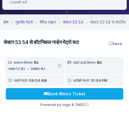
वापसी मार्ग
होम
गुडगाँव मेट्रो
रैपिड लाइन
सेक्टर 53 54
सेक्टर 53 54 से बॉटनिकल ग
सेक्टर 53 54 से बॉटनिकल गार्डन मेट्रो रूट
Save
सामान्य किराया:
₹74
स्मार्ट कार्ड किराया:
₹69
HMRTC
₹20
•
DMRC
₹54
पहली मेट्रो:
06:04 AM
आखिरी मेट्रो:
10:04 PM
Book Metro Ticket
Powered by ixigo & ONDC