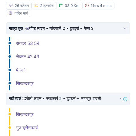
26 स्टेशन
2 इंटरचेंज
33.9 Km
1 hrs 4 mins
कठिन मार्ग
यात्रा शुरू
रैपिड लाइन • प्लैटफ़ॉर्म 2 • टुवर्ड्स
फेज 3
सेक्टर 53 54
सेक्टर 42 43
फेज 1
सिकन्दरपुर
यहाँ बदलें
पीली लाइन • प्लैटफ़ॉर्म 2 • टुवर्ड्स
समयपुर बादली
सिकन्दरपुर
गुरु द्रोणाचार्य