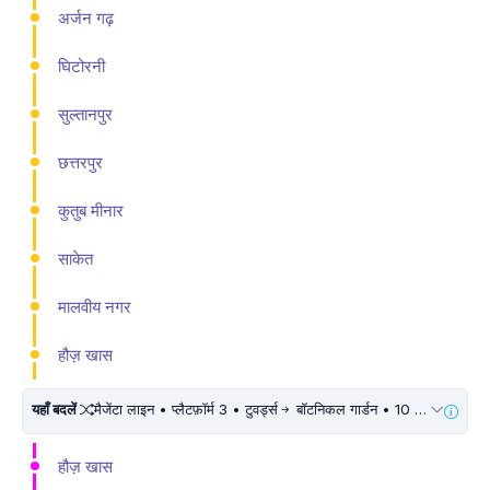
अर्जन गढ़
घिटोरनी
सुल्तानपुर
छत्तरपुर
कुतुब मीनार
साकेत
मालवीय नगर
हौज़ खास
यहाँ बदलें
मैजेंटा लाइन • प्लैटफ़ॉर्म 3 • टुवर्ड्स
बॉटनिकल गार्डन • 10 मिनट चलें
हौज़ खास