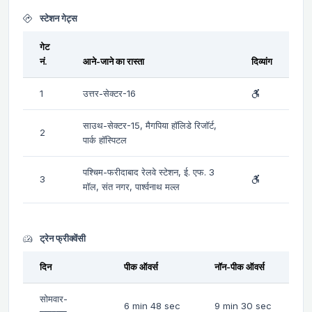
स्टेशन गेट्स
गेट
नं.
आने-जाने का रास्ता
दिव्यांग
1
उत्तर-सेक्टर-16
साउथ-सेक्टर-15, मैगपिया हॉलिडे रिजॉर्ट,
2
पार्क हॉस्पिटल
पश्चिम-फरीदाबाद रेलवे स्टेशन, ई. एफ. 3
3
मॉल, संत नगर, पार्श्वनाथ मल्ल
ट्रेन फ्रीक्वेंसी
दिन
पीक ऑवर्स
नॉन-पीक ऑवर्स
सोमवार-
6 min 48 sec
9 min 30 sec