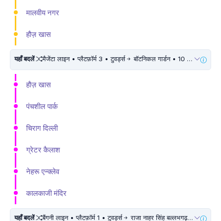
मालवीय नगर
हौज़ खास
यहाँ बदलें
मैजेंटा लाइन • प्लैटफ़ॉर्म 3 • टुवर्ड्स
बॉटनिकल गार्डन • 10 मिनट चलें
हौज़ खास
पंचशील पार्क
चिराग दिल्ली
ग्रेटर कैलाश
नेहरू एन्क्लेव
कालकाजी मंदिर
यहाँ बदलें
बैंगनी लाइन • प्लैटफ़ॉर्म 1 • टुवर्ड्स
राजा नाहर सिंह बल्लभगढ़ • 10 मिनट चलें