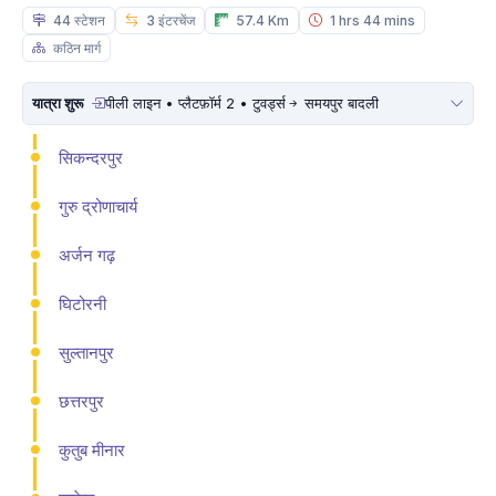
44 स्टेशन
3 इंटरचेंज
57.4 Km
1 hrs 44 mins
कठिन मार्ग
यात्रा शुरू
पीली लाइन • प्लैटफ़ॉर्म 2 • टुवर्ड्स
समयपुर बादली
सिकन्दरपुर
गुरु द्रोणाचार्य
अर्जन गढ़
घिटोरनी
सुल्तानपुर
छत्तरपुर
कुतुब मीनार