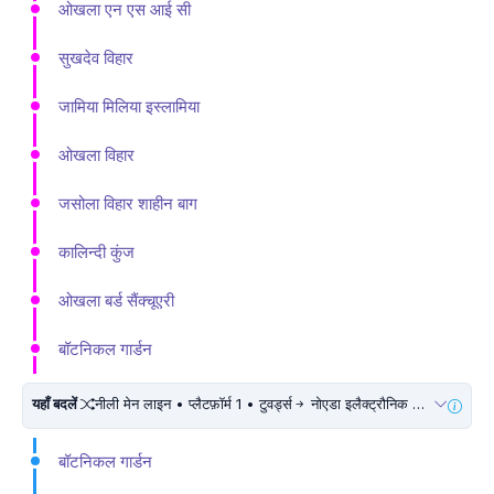
ओखला एन एस आई सी
सुखदेव विहार
जामिया मिलिया इस्लामिया
ओखला विहार
जसोला विहार शाहीन बाग
कालिन्दी कुंज
ओखला बर्ड सैंक्चूएरी
बॉटनिकल गार्डन
यहाँ बदलें
नीली मेन लाइन • प्लैटफ़ॉर्म 1 • टुवर्ड्स
नोएडा इलैक्ट्रौनिक सिटी • 5 मिनट चलें
बॉटनिकल गार्डन