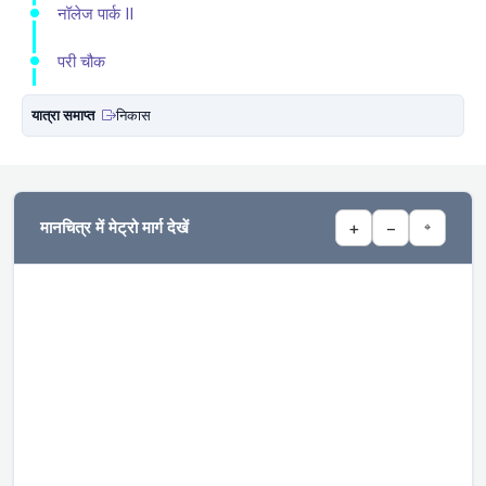
नॉलेज पार्क II
परी चौक
यात्रा समाप्त
निकास
मानचित्र में मेट्रो मार्ग देखें
+
−
⌖