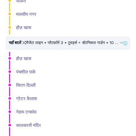
साकेत
मालवीय नगर
हौज़ खास
यहाँ बदलें
मैजेंटा लाइन • प्लैटफ़ॉर्म 3 • टुवर्ड्स
बॉटनिकल गार्डन • 10 मिनट चलें
हौज़ खास
पंचशील पार्क
चिराग दिल्ली
ग्रेटर कैलाश
नेहरू एन्क्लेव
कालकाजी मंदिर