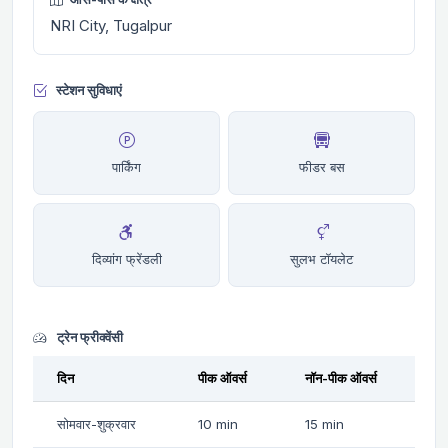
NRI City, Tugalpur
स्टेशन सुविधाएं
पार्किंग
फीडर बस
दिव्यांग फ्रेंडली
सुलभ टॉयलेट
ट्रेन फ्रीक्वेंसी
दिन
पीक ऑवर्स
नॉन-पीक ऑवर्स
सोमवार-शुक्रवार
10 min
15 min