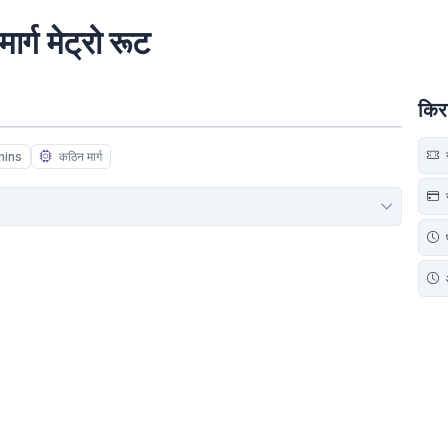
ार्ग मेट्रो रूट
किर
स
mins
कठिन मार्ग
स
प
आ