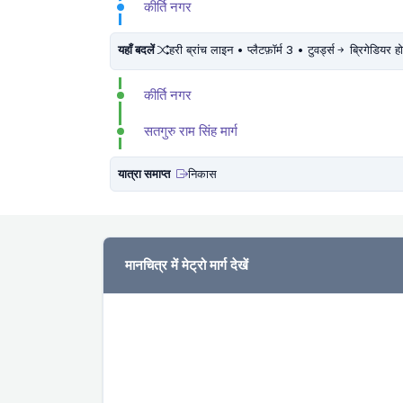
कीर्ति नगर
यहाँ बदलें
हरी ब्रांच लाइन • प्लैटफ़ॉर्म 3 • टुवर्ड्स
ब्रिगेडियर ह
कीर्ति नगर
सतगुरु राम सिंह मार्ग
यात्रा समाप्त
निकास
मानचित्र में मेट्रो मार्ग देखें