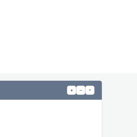
+
−
⌖