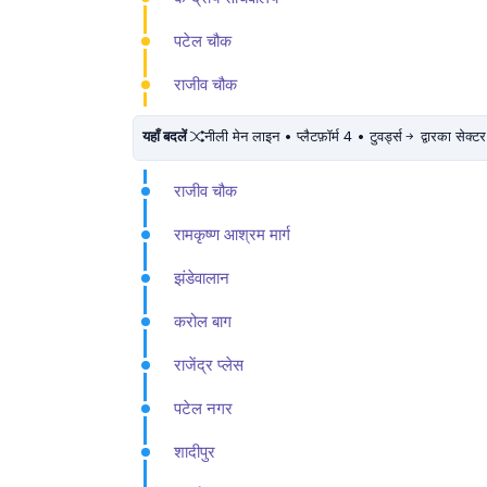
पटेल चौक
राजीव चौक
यहाँ बदलें
नीली मेन लाइन • प्लैटफ़ॉर्म 4 • टुवर्ड्स
द्वारका सेक्ट
राजीव चौक
रामकृष्ण आश्रम मार्ग
झंडेवालान
करोल बाग
राजेंद्र प्लेस
पटेल नगर
शादीपुर