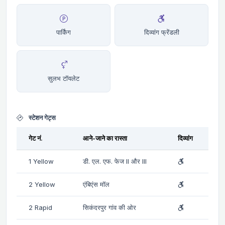
पार्किंग
दिव्यांग फ्रेंडली
सुलभ टॉयलेट
स्टेशन गेट्स
गेट नं.
आने-जाने का रास्ता
दिव्यांग
1 Yellow
डी. एल. एफ. फेज II और III
2 Yellow
एंबिएंस मॉल
2 Rapid
सिकंदरपुर गांव की ओर