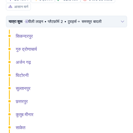
आसान मार्ग
यात्रा शुरू
पीली लाइन • प्लैटफ़ॉर्म 2 • टुवर्ड्स
समयपुर बादली
सिकन्दरपुर
गुरु द्रोणाचार्य
अर्जन गढ़
घिटोरनी
सुल्तानपुर
छत्तरपुर
कुतुब मीनार
साकेत