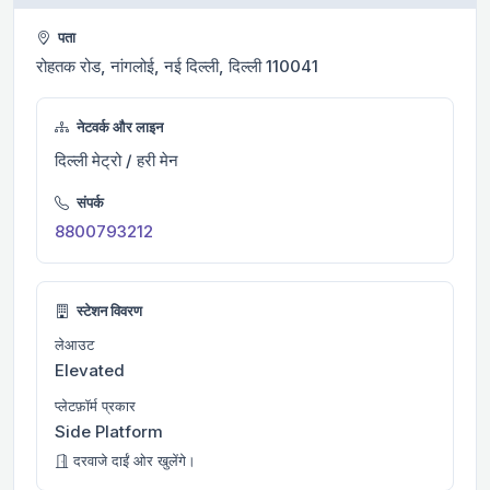
पता
रोहतक रोड, नांगलोई, नई दिल्ली, दिल्ली 110041
नेटवर्क और लाइन
दिल्ली मेट्रो / हरी मेन
संपर्क
8800793212
स्टेशन विवरण
लेआउट
Elevated
प्लेटफ़ॉर्म प्रकार
Side Platform
दरवाजे दाईं ओर खुलेंगे।