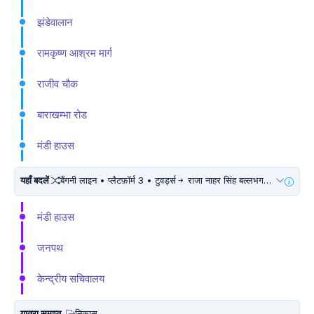
झंडेवालान
रामकृष्ण आश्रम मार्ग
राजीव चौक
बाराखम्भा रोड
मंडी हाउस
यहाँ बदलें
बैंगनी लाइन • प्लैटफ़ॉर्म 3 • टुवर्ड्स
राजा नाहर सिंह बल्लभगढ़ • 5 मिनट चलें
मंडी हाउस
जनपथ
केन्द्रीय सचिवालय
यात्रा समाप्त
निकास