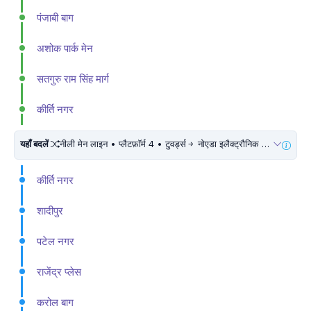
पंजाबी बाग
अशोक पार्क मेन
सतगुरु राम सिंह मार्ग
कीर्ति नगर
यहाँ बदलें
नीली मेन लाइन • प्लैटफ़ॉर्म 4 • टुवर्ड्स
नोएडा इलैक्ट्रौनिक सिटी • 5 मिनट चलें
कीर्ति नगर
शादीपुर
पटेल नगर
राजेंद्र प्लेस
करोल बाग