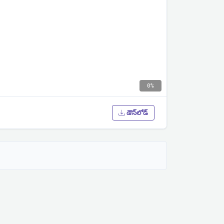
0%
డౌన్‌లోడ్