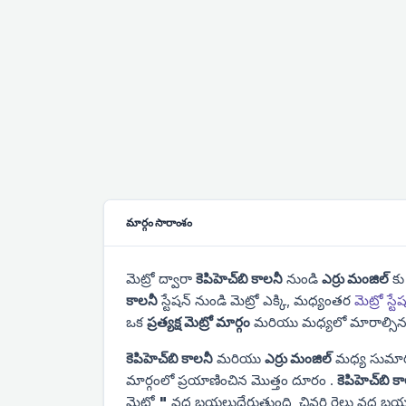
మార్గం సారాంశం
మెట్రో ద్వారా
కెపిహెచ్‌బి కాలనీ
నుండి
ఎర్రు మంజిల్
కు
కాలనీ
స్టేషన్ నుండి మెట్రో ఎక్కి,
మధ్యంతర
మెట్రో స్టేష
ఒక
ప్రత్యక్ష మెట్రో మార్గం
మరియు మధ్యలో మారాల్సిన
కెపిహెచ్‌బి కాలనీ
మరియు
ఎర్రు మంజిల్
మధ్య సుమా
మార్గంలో ప్రయాణించిన మొత్తం దూరం
.
కెపిహెచ్‌బి క
మెట్రో
"
వద్ద బయలుదేరుతుంది, చివరి రైలు
వద్ద బయ