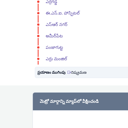
ఎర్రగడ్డ
ఈ.ఎస్.ఐ. హాస్పిటల్
ఎస్ఆర్ నగర్
అమీర్‌పేట
పంజాగుట్ట
ఎర్రు మంజిల్
ప్రయాణం ముగింపు
నిష్క్రమణ
మెట్రో మార్గాన్ని మ్యాప్‌లో వీక్షించండి