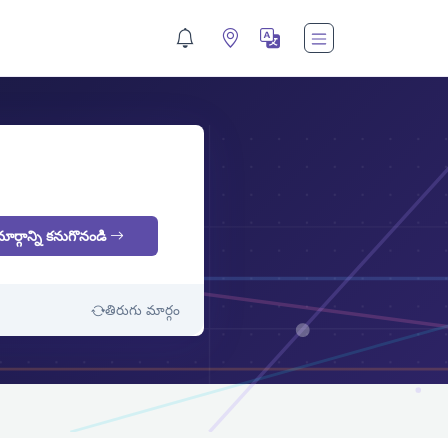
M
మార్గాన్ని కనుగొనండి
తిరుగు మార్గం