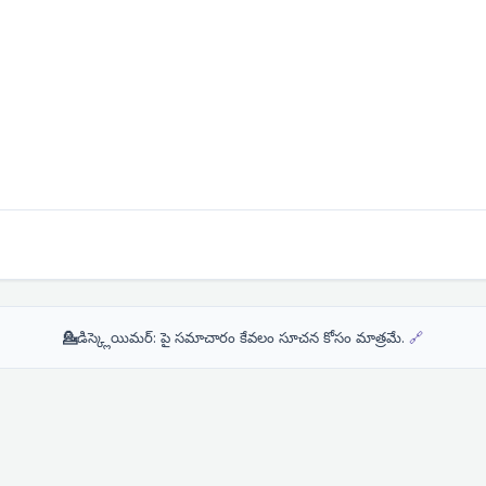
💁
డిస్క్లెయిమర్: పై సమాచారం కేవలం సూచన కోసం మాత్రమే.
🔗