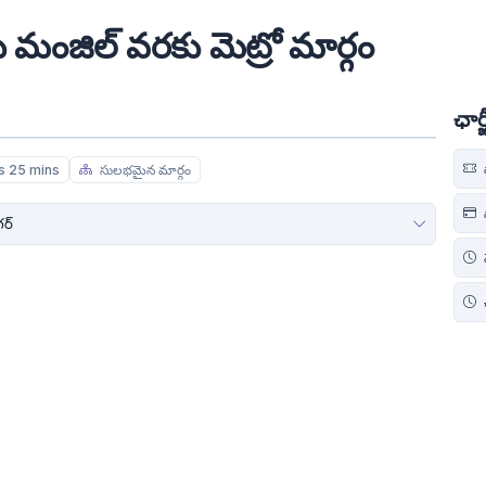
రు మంజిల్ వరకు మెట్రో మార్గం
ఛా
s 25 mins
సులభమైన మార్గం
స
గర్
చ