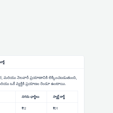
ర్ట్
 వార, మరియు నెలవారీ ప్రయాణానికి లెక్కించబడుతుంది,
 మరియు ఒకే వ్యక్తికి ప్రయాణం రెండూ ఉంటాయి.
నగదు ఛార్జీలు
స్మార్ట్ కార్డ్
₹112
₹101