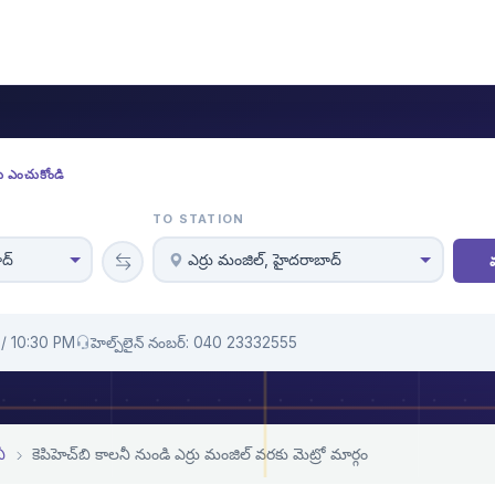
లను ఎంచుకోండి
TO STATION
ాద్
ఎర్రు మంజిల్, హైదరాబాద్
/ 10:30 PM
హెల్ప్‌లైన్ నంబర్: 040 23332555
ీ
కెపిహెచ్‌బి కాలనీ నుండి ఎర్రు మంజిల్ వరకు మెట్రో మార్గం