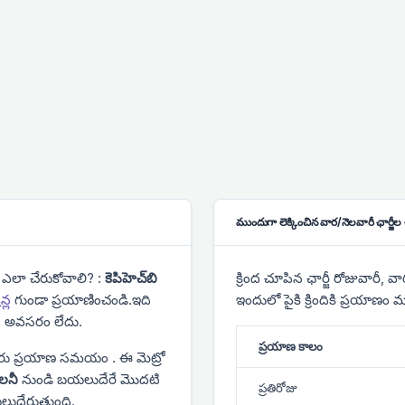
ముందుగా లెక్కించిన వార/నెలవారీ ఛార్జీల చా
 ఎలా చేరుకోవాలి? :
కెపిహెచ్‌బి
క్రింద చూపిన ఛార్జీ రోజువారీ,
న్ల
గుండా ప్రయాణించండి.ఇది
ఇందులో పైకి క్రిందికి ప్రయాణం
 అవసరం లేదు.
ప్రయాణ కాలం
రు ప్రయాణ సమయం
. ఈ మెట్రో
ాలనీ
నుండి బయలుదేరే మొదటి
ప్రతిరోజు
లుదేరుతుంది.