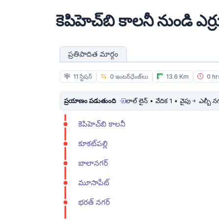
కెపిహెచ్‌బి కాలనీ నుండి ఎర్
ప్రతిపాదిత మార్గం
11 స్టేషన్
0 ఇంటర్‌ఛేంజ్‌లు
13.6 Km
0 hr
ప్రయాణం పడుతుంది
లాల్ లైన్ • వేదిక 1 • వైపు
ఎల్బీ న
కెపిహెచ్‌బి కాలనీ
కూకట్‌పల్లి
బాలానగర్
మూసాపేట్
భరత్ నగర్