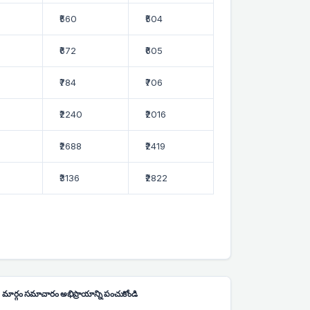
₹560
₹504
₹672
₹605
₹784
₹706
₹2240
₹2016
₹2688
₹2419
₹3136
₹2822
మార్గం సమాచారం అభిప్రాయాన్ని పంచుకోండి