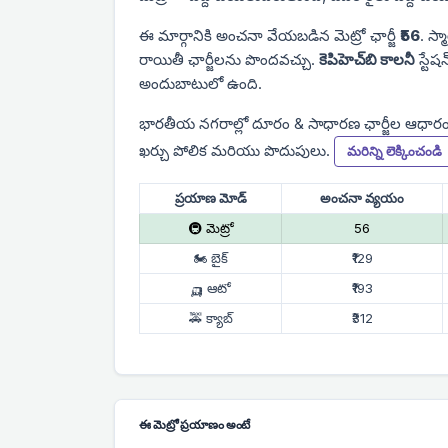
ఈ మార్గానికి అంచనా వేయబడిన మెట్రో ఛార్జీ
₹56
. స్మ
రాయితీ ఛార్జీలను పొందవచ్చు.
కెపిహెచ్‌బి కాలనీ
స్టేష
అందుబాటులో ఉంది.
భారతీయ నగరాల్లో దూరం & సాధారణ ఛార్జీల ఆధార
ఖర్చు పోలిక మరియు పొదుపులు.
మరిన్ని లెక్కించండి
ప్రయాణ మోడ్
అంచనా వ్యయం
🚇 మెట్రో
₹56
🏍 బైక్
₹129
🛺 ఆటో
₹193
🚕 క్యాబ్
₹312
ఈ మెట్రో ప్రయాణం అంటే