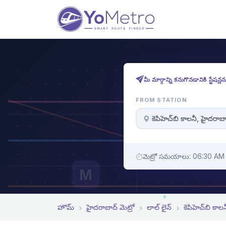
మీ మార్గాన్ని కనుగొనడానికి స్టేషన్
FROM STATION
కెపిహెచ్‌బి కాలనీ, హైదరాబ
మెట్రో సమయాలు: 06:30 AM 
M
హొమ్
హైదరాబాద్ మెట్రో
లాల్ లైన్
కెపిహెచ్‌బి కాలన