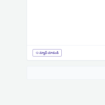
మ్యాప్ చూడండి