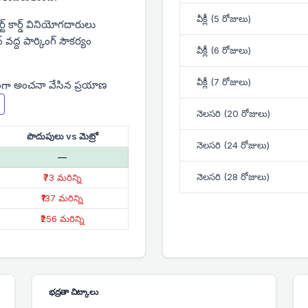
వీక్లీ (5 రోజులు)
ార్ట్ కార్డ్ వినియోగదారులు
న్ వద్ద పార్కింగ్ సౌకర్యం
వీక్లీ (6 రోజులు)
వీక్లీ (7 రోజులు)
ంగా అంచనా వేసిన ప్రయాణ
నెలసరి (20 రోజులు)
పొదుపులు vs మెట్రో
నెలసరి (24 రోజులు)
—
నెలసరి (28 రోజులు)
₹73 మరిన్ని
₹137 మరిన్ని
₹256 మరిన్ని
భద్రతా చిట్కాలు