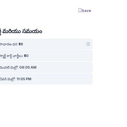
Save
ర్జీ మరియు సమయం
సాధారణ ధర:
₹56
్మార్ట్ కార్డ్ ఛార్జీలు:
₹50
మొదటి మెట్రో:
06:05 AM
ివరి మెట్రో:
11:05 PM