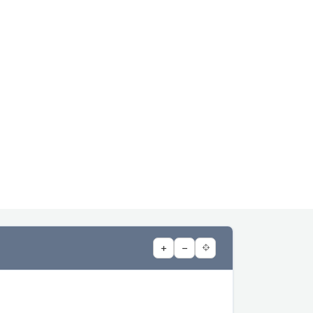
+
−
⌖