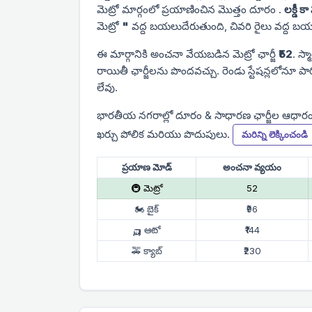
మెట్రో మార్గంలో ప్రయాణించిన మొత్తం దూరం
.
లక్డీ కా
మెట్రో
"
వద్ద బయలుదేరుతుంది, చివరి రైలు
వద్ద బయ
ఈ మార్గానికి అంచనా వేయబడిన మెట్రో ఛార్జీ
₹52
. స్మ
రాయితీ ఛార్జీలను పొందవచ్చు. రెండు స్టేషన్లలోనూ ప
లేవు.
భారతీయ నగరాల్లో దూరం & సాధారణ ఛార్జీల ఆధార
ఖర్చు పోలిక మరియు పొదుపులు.
మరిన్ని లెక్కించండి
ప్రయాణ మోడ్
అంచనా వ్యయం
🚇 మెట్రో
₹52
🏍 బైక్
₹96
🛺 ఆటో
₹144
🚕 క్యాబ్
₹230