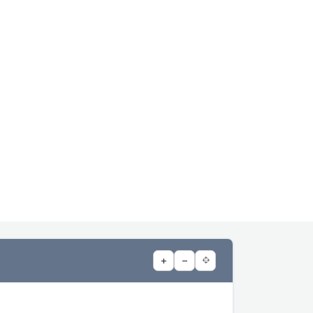
+
−
⌖