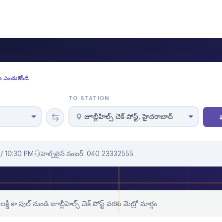
లను ఎంచుకోండి
TO STATION
జూబ్లీహిల్స్ చెక్ పోస్ట్, హైదరాబాద్
/ 10:30 PM
హెల్ప్‌లైన్ నంబర్: 040 23332555
లక్డీ కా పుల్ నుండి జూబ్లీహిల్స్ చెక్ పోస్ట్ వరకు మెట్రో మార్గం