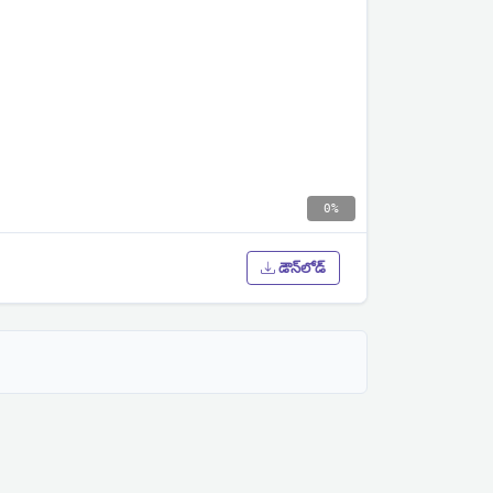
0%
డౌన్‌లోడ్