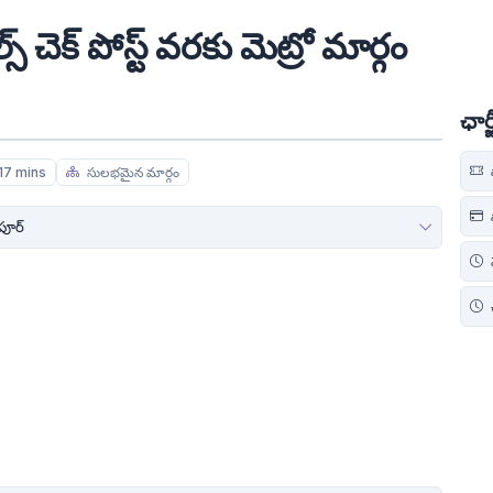
్స్ చెక్ పోస్ట్ వరకు మెట్రో మార్గం
ఛా
17 mins
సులభమైన మార్గం
స
ూర్
చ