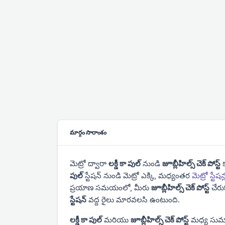
మార్గం సారాంశం
మెట్రో ద్వారా
లక్డీ కా పుల్
నుండి
జూబ్లీహిల్స్ చెక్ పోస్ట్
క
పుల్
స్టేషన్ నుండి మెట్రో ఎక్కి,
మధ్యంతర
మెట్రో స్టేషన్
ప్రయాణ సమయంలో, మీరు
జూబ్లీహిల్స్ చెక్ పోస్ట్
చేరు
స్టేషన్
వద్ద రైలు మారవలసి ఉంటుంది.
లక్డీ కా పుల్
మరియు
జూబ్లీహిల్స్ చెక్ పోస్ట్
మధ్య సుమ