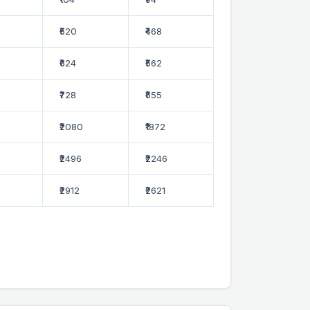
₹520
₹468
₹624
₹562
₹728
₹655
₹2080
₹1872
₹2496
₹2246
₹2912
₹2621