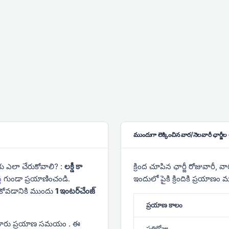
ముందుగా లెక్కించిన వార/నెలవారీ ఛార్జీల చా
ు ఎలా చేరుకోవాలి? :
లక్డీ కా
క్రింద చూపిన ఛార్జీ రోజువారీ,
ల
గుండా ప్రయాణించండి.
ఇందులో పైకి క్రిందికి ప్రయాణం
కోవడానికి ముందు
1 ఇంటర్‌చేంజ్
ప్రయాణ కాలం
ారు ప్రయాణ సమయం
. ఈ
ప్రతిరోజు