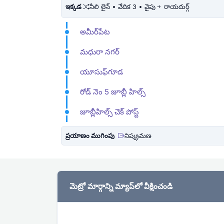
ఇక్కడ
నీలి లైన్ • వేదిక 3 • వైపు
రాయదుర్గ్
అమీర్‌పేట
మధురా నగర్
యూసుఫ్‌గూడ
రోడ్ నెం 5 జూబ్లీ హిల్స్
జూబ్లీహిల్స్ చెక్ పోస్ట్
ప్రయాణం ముగింపు
నిష్క్రమణ
మెట్రో మార్గాన్ని మ్యాప్‌లో వీక్షించండి