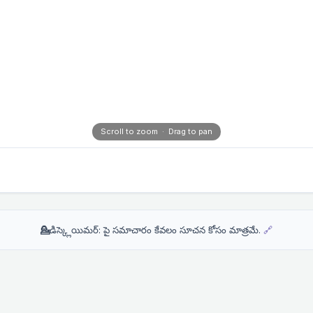
Scroll to zoom · Drag to pan
💁
డిస్క్లెయిమర్: పై సమాచారం కేవలం సూచన కోసం మాత్రమే.
🔗