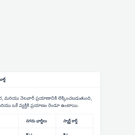
ర్ట్
 వార, మరియు నెలవారీ ప్రయాణానికి లెక్కించబడుతుంది,
 మరియు ఒకే వ్యక్తికి ప్రయాణం రెండూ ఉంటాయి.
నగదు ఛార్జీలు
స్మార్ట్ కార్డ్
₹104
₹94