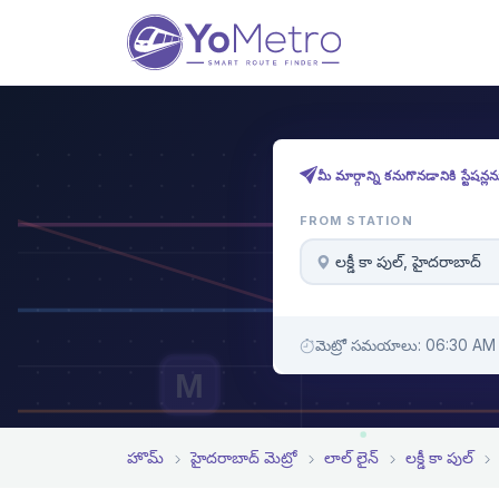
మీ మార్గాన్ని కనుగొనడానికి స్టేషన్
FROM STATION
లక్డీ కా పుల్, హైదరాబాద్
మెట్రో సమయాలు: 06:30 AM 
M
హొమ్
హైదరాబాద్ మెట్రో
లాల్ లైన్
లక్డీ కా పుల్