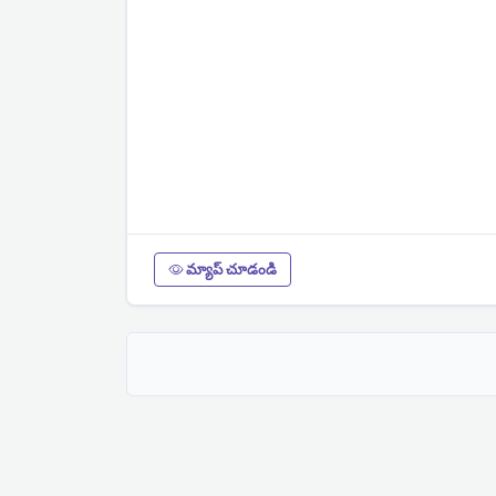
మ్యాప్ చూడండి