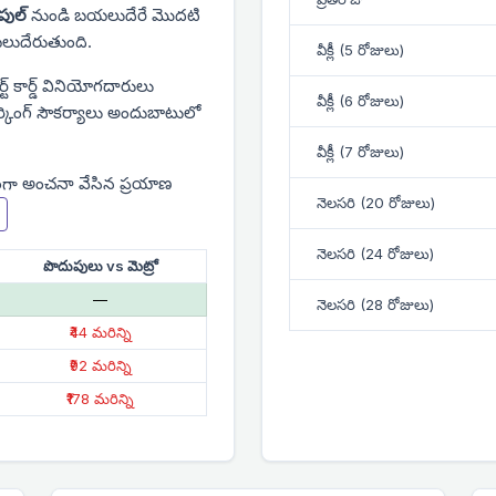
 పుల్
నుండి బయలుదేరే మొదటి
లుదేరుతుంది.
వీక్లీ (5 రోజులు)
ార్ట్ కార్డ్ వినియోగదారులు
వీక్లీ (6 రోజులు)
ార్కింగ్ సౌకర్యాలు అందుబాటులో
వీక్లీ (7 రోజులు)
ంగా అంచనా వేసిన ప్రయాణ
నెలసరి (20 రోజులు)
నెలసరి (24 రోజులు)
పొదుపులు vs మెట్రో
—
నెలసరి (28 రోజులు)
₹44 మరిన్ని
₹92 మరిన్ని
₹178 మరిన్ని