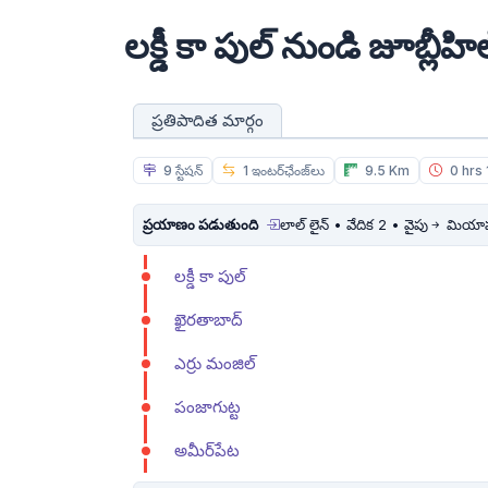
లక్డీ కా పుల్ నుండి జూబ్లీహిల
ప్రతిపాదిత మార్గం
9 స్టేషన్
1 ఇంటర్‌ఛేంజ్‌లు
9.5 Km
0 hrs 
ప్రయాణం పడుతుంది
లాల్ లైన్ • వేదిక 2 • వైపు
మియాప
లక్డీ కా పుల్
ఖైరతాబాద్
ఎర్రు మంజిల్
పంజాగుట్ట
అమీర్‌పేట