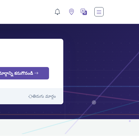
M
మార్గాన్ని కనుగొనండి
తిరుగు మార్గం