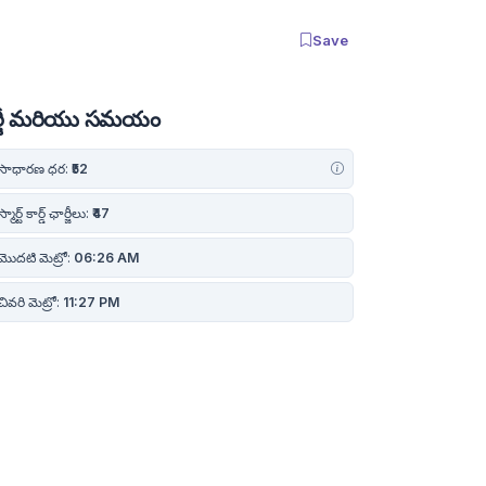
Save
ర్జీ మరియు సమయం
సాధారణ ధర:
₹52
్మార్ట్ కార్డ్ ఛార్జీలు:
₹47
మొదటి మెట్రో:
06:26 AM
ివరి మెట్రో:
11:27 PM