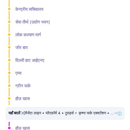
केन्द्रीय सचिवालय
सेवा तीर्थ (उद्योग भवन)
लोक कल्याण मार्ग
जोर बाग़
दिल्ली हाट आईएनए
एम्स
ग्रीन पार्क
हौज़ खास
यहाँ बदलें
मैजेंटा लाइन • प्लैटफ़ॉर्म 4 • टुवर्ड्स
कृष्णा पार्क एक्सटेंशन • 10 मिनट चलें
हौज़ खास