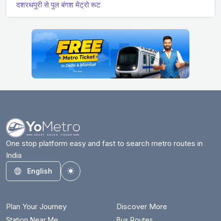
दशरथपुरी से पुल बंगश मेट्रो रूट
One stop platform easy and fast to search metro routes in
India
English
Toggle theme
Plan Your Journey
Discover More
Station Near Me
Bus Routes