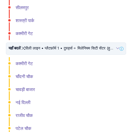
सीलमपुर
शास्त्री पार्क
कश्मीरी गेट
यहाँ बदलें
पीली लाइन • प्लैटफ़ॉर्म 1 • टुवर्ड्स
मिलेनियम सिटी सेंटर (हुडा सिटी सैंटर) • 10 मिनट चलें
कश्मीरी गेट
चाँदनी चौक
चावड़ी बाजार
नई दिल्ली
राजीव चौक
पटेल चौक