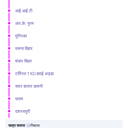
आई आई टी
आर.के. पुरम
मुनिरका
वसन्त विहार
शंकर विहार
टर्मिनल 1 IGI हवाई अड्डा
सदर बाजार छावनी
पालम
दशरथपुरी
यात्रा समाप्त
निकास