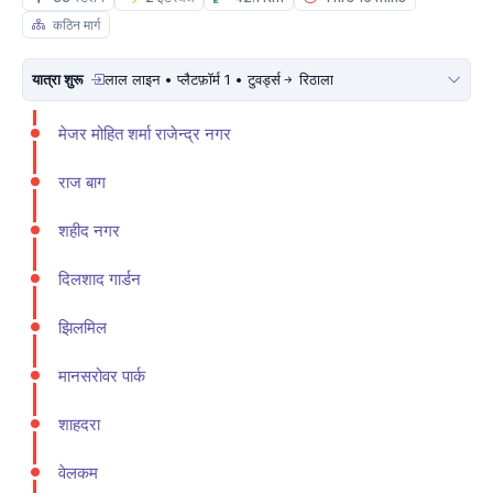
कठिन मार्ग
यात्रा शुरू
लाल लाइन • प्लैटफ़ॉर्म 1 • टुवर्ड्स
रिठाला
मे‌‌जर मोहित शर्मा राजेन्द्र नगर
राज बाग
शहीद नगर
दिलशाद गार्डन
झिलमिल
मानसरोवर पार्क
शाहदरा
वेलकम