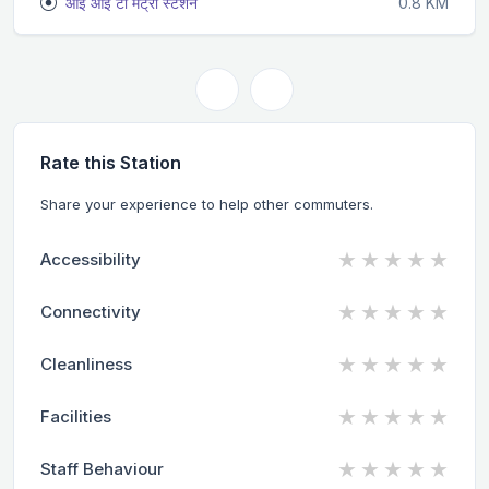
आई आई टी मेट्रो स्टेशन
0.8 KM
Rate this Station
Share your experience to help other commuters.
★
★
★
★
★
Accessibility
★
★
★
★
★
Connectivity
★
★
★
★
★
Cleanliness
★
★
★
★
★
Facilities
★
★
★
★
★
Staff Behaviour