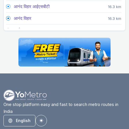
आनंद विहार आईएसबीटी
16.3 km
आनंद विहार
16.3 km
अर्जन गढ़
9.9 km
अर्थला
24.1 km
अशोक पार्क मेन
14.3 km
आश्रम
6.9 km
आजादपुर
17.8 km
बदरपुर बॉर्डर
12.2 km
बड़कल मोड़
17.9 km
One stop platform easy and fast to search metro routes in
India
बहादुरगढ़ सिटी
29.9 km
English
Toggle theme
बाराखम्भा रोड
9.7 km