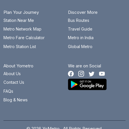
बाटा चौक
21.4 km
Plan Your Journey
Discover More
बेगमपुल
70.7 km
Station Near Me
Bus Routes
Metro Network Map
Travel Guide
बेल्वदर टावर्स
12 km
Metro Fare Calculator
Metro in India
भजनपुरा
18.7 km
Metro Station List
Global Metro
भलस्वा झील
21.2 km
About Yometro
We are on Social
भीकाजी कामा प्लेस
2.7 km
About Us
बॉटनिकल गार्डन
13.8 km
Contact Us
ब्रिगेडियर होशियार सिंह
31.6 km
FAQs
Blog & News
बुराड़ी
20.3 km
केन्द्रीय सचिवालय
7.8 km
चाँदनी चौक
12.9 km
© 2026 YoMetro . All Rights Reserved.