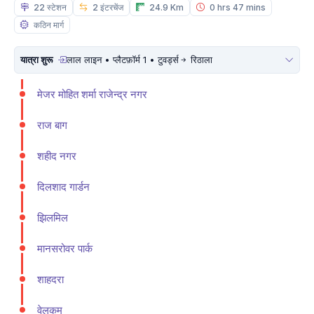
22 स्टेशन
2 इंटरचेंज
24.9 Km
0 hrs 47 mins
कठिन मार्ग
यात्रा शुरू
लाल लाइन • प्लैटफ़ॉर्म 1 • टुवर्ड्स
रिठाला
मे‌‌जर मोहित शर्मा राजेन्द्र नगर
राज बाग
शहीद नगर
दिलशाद गार्डन
झिलमिल
मानसरोवर पार्क
शाहदरा
वेलकम