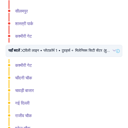
सीलमपुर
शास्त्री पार्क
कश्मीरी गेट
यहाँ बदलें
पीली लाइन • प्लैटफ़ॉर्म 1 • टुवर्ड्स
मिलेनियम सिटी सेंटर (हुडा सिटी सैंटर) • 10 मिनट चलें
कश्मीरी गेट
चाँदनी चौक
चावड़ी बाजार
नई दिल्ली
राजीव चौक