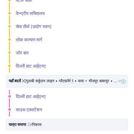
पटेल चौक
केन्द्रीय सचिवालय
सेवा तीर्थ (उद्योग भवन)
लोक कल्याण मार्ग
जोर बाग़
दिल्ली हाट आईएनए
यहाँ बदलें
गुलाबी सर्कुलर लाइन • प्लैटफ़ॉर्म 1 • वाया
मौजपुर बाबरपुर • 10 मिनट चलें
दिल्ली हाट आईएनए
साउथ एक्सटेंशन
यात्रा समाप्त
निकास