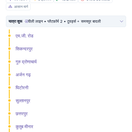
आसान मार्ग
यात्रा शुरू
पीली लाइन • प्लैटफ़ॉर्म 2 • टुवर्ड्स
समयपुर बादली
एम.जी. रोड
सिकन्दरपुर
गुरु द्रोणाचार्य
अर्जन गढ़
घिटोरनी
सुल्तानपुर
छत्तरपुर
कुतुब मीनार