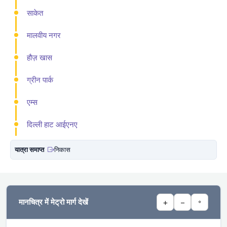
साकेत
मालवीय नगर
हौज़ खास
ग्रीन पार्क
एम्स
दिल्ली हाट आईएनए
यात्रा समाप्त
निकास
मानचित्र में मेट्रो मार्ग देखें
+
−
⌖