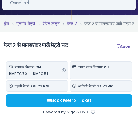
वापसी मार्ग
होम
गुडगाँव मेट्रो
रैपिड लाइन
फेज 2
फेज 2 से मानसरोवर पार्क मेट्रो रूट
फेज 2 से मानसरोवर पार्क मेट्रो रूट
Save
सामान्य किराया:
₹84
स्मार्ट कार्ड किराया:
₹78
HMRTC
₹20
•
DMRC
₹64
पहली मेट्रो:
06:21 AM
आखिरी मेट्रो:
10:21 PM
Book Metro Ticket
Powered by ixigo & ONDC