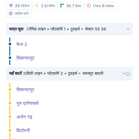
29 स्टेशन
2 इंटरचेंज
36.7 Km
1 hrs 9 mins
कठिन मार्ग
यात्रा शुरू
रैपिड लाइन • प्लैटफ़ॉर्म 1 • टुवर्ड्स
सेक्टर 55 56
फेज 2
सिकन्दरपुर
यहाँ बदलें
पीली लाइन • प्लैटफ़ॉर्म 2 • टुवर्ड्स
समयपुर बादली
सिकन्दरपुर
गुरु द्रोणाचार्य
अर्जन गढ़
घिटोरनी