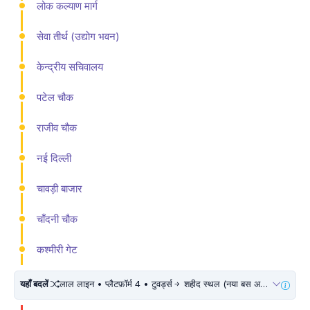
लोक कल्याण मार्ग
सेवा तीर्थ (उद्योग भवन)
केन्द्रीय सचिवालय
पटेल चौक
राजीव चौक
नई दिल्ली
चावड़ी बाजार
चाँदनी चौक
कश्मीरी गेट
यहाँ बदलें
लाल लाइन • प्लैटफ़ॉर्म 4 • टुवर्ड्स
शहीद स्थल (नया बस अड्डा) • 10 मिनट चलें