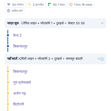
34 स्टेशन
2 इंटरचेंज
40.7 Km
1 hrs 16 mins
कठिन मार्ग
यात्रा शुरू
रैपिड लाइन • प्लैटफ़ॉर्म 1 • टुवर्ड्स
सेक्टर 55 56
फेज 2
सिकन्दरपुर
यहाँ बदलें
पीली लाइन • प्लैटफ़ॉर्म 2 • टुवर्ड्स
समयपुर बादली
सिकन्दरपुर
गुरु द्रोणाचार्य
अर्जन गढ़
घिटोरनी