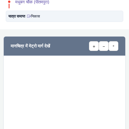
मधुबन चौक (पीतमपुरा)
यात्रा समाप्त
निकास
मानचित्र में मेट्रो मार्ग देखें
+
−
⌖