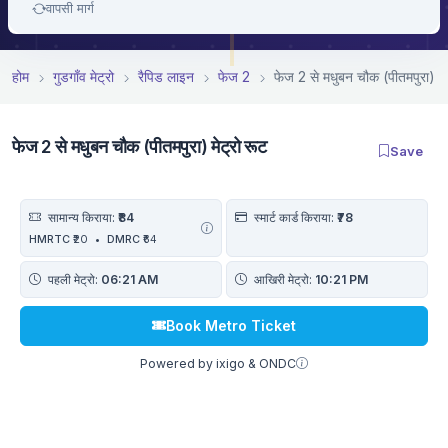
वापसी मार्ग
होम
गुडगाँव मेट्रो
रैपिड लाइन
फेज 2
फेज 2 से मधुबन चौक (पीतमपुरा) मे
फेज 2 से मधुबन चौक (पीतमपुरा) मेट्रो रूट
Save
सामान्य किराया:
₹84
स्मार्ट कार्ड किराया:
₹78
HMRTC
₹20
•
DMRC
₹64
पहली मेट्रो:
06:21 AM
आखिरी मेट्रो:
10:21 PM
Book Metro Ticket
Powered by ixigo & ONDC