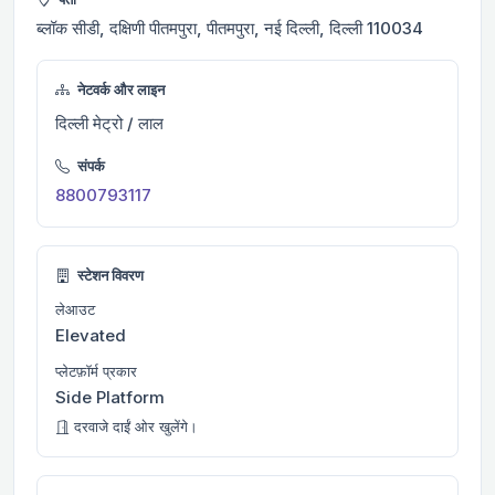
ब्लॉक सीडी, दक्षिणी पीतमपुरा, पीतमपुरा, नई दिल्ली, दिल्ली 110034
नेटवर्क और लाइन
दिल्ली मेट्रो / लाल
संपर्क
8800793117
स्टेशन विवरण
लेआउट
Elevated
प्लेटफ़ॉर्म प्रकार
Side Platform
दरवाजे दाईं ओर खुलेंगे।