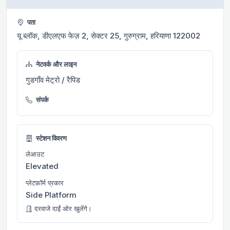
पता
यू ब्लॉक, डीएलएफ फेज़ 2, सेक्टर 25, गुरुग्राम, हरियाणा 122002
नेटवर्क और लाइन
गुडगाँव मेट्रो / रैपिड
संपर्क
स्टेशन विवरण
लेआउट
Elevated
प्लेटफ़ॉर्म प्रकार
Side Platform
दरवाजे दाईं ओर खुलेंगे।