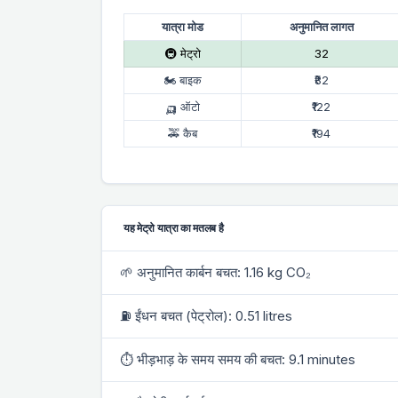
यात्रा मोड
अनुमानित लागत
🚇 मेट्रो
₹32
🏍 बाइक
₹82
🛺 ऑटो
₹122
🚕 कैब
₹194
यह मेट्रो यात्रा का मतलब है
🌱 अनुमानित कार्बन बचत: 1.16 kg CO₂
⛽ ईंधन बचत (पेट्रोल): 0.51 litres
⏱ भीड़भाड़ के समय समय की बचत: 9.1 minutes