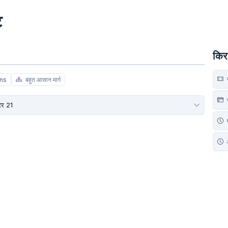
ट
किर
स
ins
बहुत आसान मार्ग
स
्टर 21
प
आ