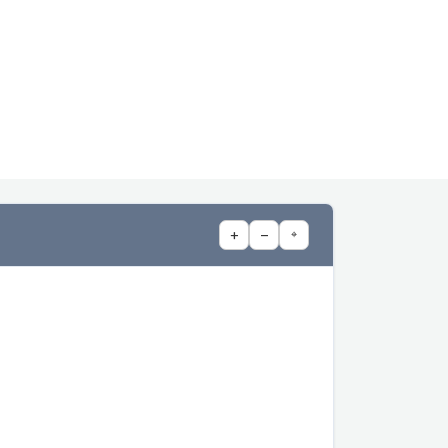
+
−
⌖