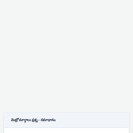
మెట్రో మార్గాలు ప్రశ్న - సమాధానం