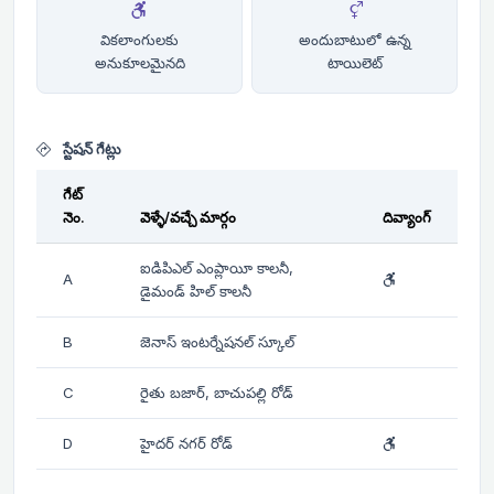
వికలాంగులకు
అందుబాటులో ఉన్న
అనుకూలమైనది
టాయిలెట్
స్టేషన్ గేట్లు
గేట్
నెం.
వెళ్ళే/వచ్చే మార్గం
దివ్యాంగ్
ఐడిపిఎల్ ఎంప్లాయీ కాలనీ,
A
డైమండ్ హిల్ కాలనీ
B
జెనాస్ ఇంటర్నేషనల్ స్కూల్
C
రైతు బజార్, బాచుపల్లి రోడ్
D
హైదర్ నగర్ రోడ్