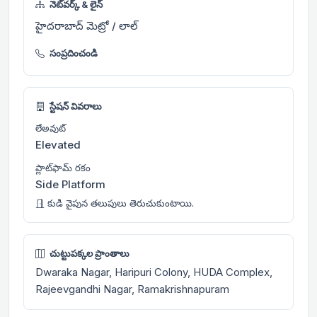
నెట్‌వర్క్ & లైన్
హైదరాబాద్ మెట్రో / లాల్
సంప్రదించండి
స్టేషన్ వివరాలు
లేఅవుట్
Elevated
ప్లాట్‌ఫామ్ రకం
Side Platform
కుడి వైపున తలుపులు తెరుచుకుంటాయి.
చుట్టుపక్కల ప్రాంతాలు
Dwaraka Nagar, Haripuri Colony, HUDA Complex,
Rajeevgandhi Nagar, Ramakrishnapuram