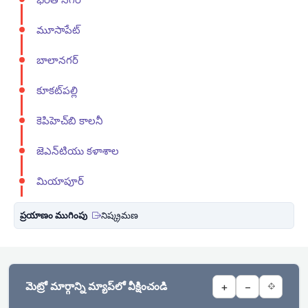
మూసాపేట్
బాలానగర్
కూకట్‌పల్లి
కెపిహెచ్‌బి కాలనీ
జెఎన్‌టియు కళాశాల
మియాపూర్
ప్రయాణం ముగింపు
నిష్క్రమణ
మెట్రో మార్గాన్ని మ్యాప్‌లో వీక్షించండి
+
−
⌖