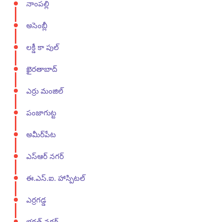
నాంపల్లి
అసెంబ్లీ
లక్డీ కా పుల్
ఖైరతాబాద్
ఎర్రు మంజిల్
పంజాగుట్ట
అమీర్‌పేట
ఎస్ఆర్ నగర్
ఈ.ఎస్.ఐ. హాస్పిటల్
ఎర్రగడ్డ
భరత్ నగర్