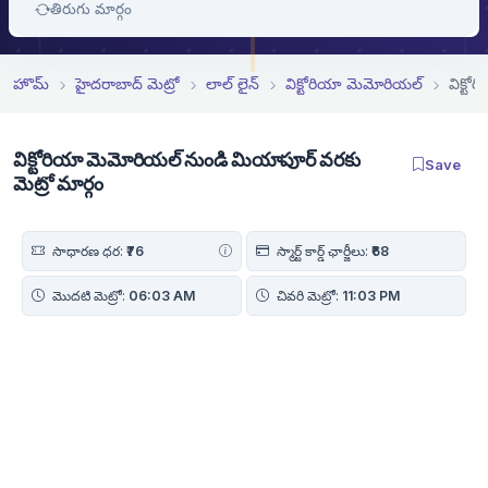
తిరుగు మార్గం
హొమ్
హైదరాబాద్ మెట్రో
లాల్ లైన్
విక్టోరియా మెమోరియల్
విక్ట
విక్టోరియా మెమోరియల్ నుండి మియాపూర్ వరకు
Save
మెట్రో మార్గం
సాధారణ ధర:
₹76
స్మార్ట్ కార్డ్ ఛార్జీలు:
₹68
మొదటి మెట్రో:
06:03 AM
చివరి మెట్రో:
11:03 PM