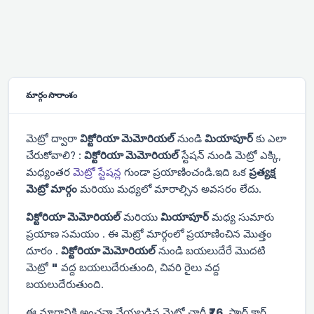
మార్గం సారాంశం
మెట్రో ద్వారా
విక్టోరియా మెమోరియల్
నుండి
మియాపూర్
కు ఎలా
చేరుకోవాలి? :
విక్టోరియా మెమోరియల్
స్టేషన్ నుండి మెట్రో ఎక్కి,
మధ్యంతర
మెట్రో స్టేషన్ల
గుండా ప్రయాణించండి.ఇది ఒక
ప్రత్యక్ష
మెట్రో మార్గం
మరియు మధ్యలో మారాల్సిన అవసరం లేదు.
విక్టోరియా మెమోరియల్
మరియు
మియాపూర్
మధ్య సుమారు
ప్రయాణ సమయం
. ఈ మెట్రో మార్గంలో ప్రయాణించిన మొత్తం
దూరం
.
విక్టోరియా మెమోరియల్
నుండి బయలుదేరే మొదటి
మెట్రో
"
వద్ద బయలుదేరుతుంది, చివరి రైలు
వద్ద
బయలుదేరుతుంది.
ఈ మార్గానికి అంచనా వేయబడిన మెట్రో ఛార్జీ
₹76
. స్మార్ట్ కార్డ్