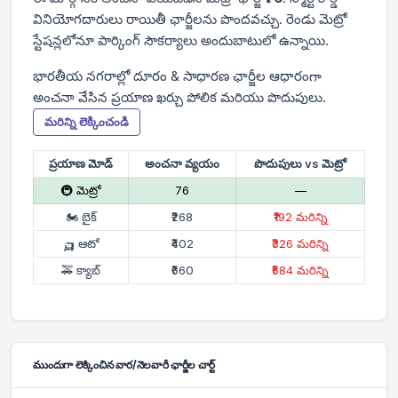
వినియోగదారులు రాయితీ ఛార్జీలను పొందవచ్చు. రెండు మెట్రో
స్టేషన్లలోనూ పార్కింగ్ సౌకర్యాలు అందుబాటులో ఉన్నాయి.
భారతీయ నగరాల్లో దూరం & సాధారణ ఛార్జీల ఆధారంగా
అంచనా వేసిన ప్రయాణ ఖర్చు పోలిక మరియు పొదుపులు.
మరిన్ని లెక్కించండి
ప్రయాణ మోడ్
అంచనా వ్యయం
పొదుపులు vs మెట్రో
🚇 మెట్రో
₹76
—
🏍 బైక్
₹268
₹192 మరిన్ని
🛺 ఆటో
₹402
₹326 మరిన్ని
🚕 క్యాబ్
₹660
₹584 మరిన్ని
ముందుగా లెక్కించిన వార/నెలవారీ ఛార్జీల చార్ట్