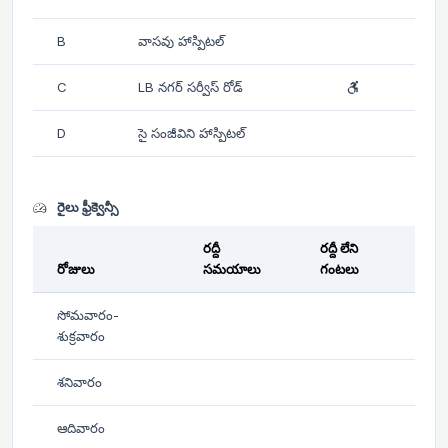
B
వాసవు హాస్పిటల్
C
LB నగర్ సర్వీస్ రోడ్
D
సై సంజీవిని హాస్పిటల్
రైలు ఫ్రీక్వెన్సీ
రద్దీ
రద్దీ లేని
రోజులు
సమయాలు
గంటలు
సోమవారం-
శుక్రవారం
శనివారం
ఆదివారం