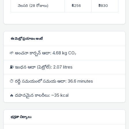
నెలసరి (28 రోజులు)
₹4256
₹3830
ఈ మెట్రో ప్రయాణం అంటే
🌱 అంచనా కార్బన్ ఆదా: 4.68 kg CO₂
⛽ ఇంధన ఆదా (పెట్రోల్): 2.07 litres
⏱ రద్దీ సమయంలో సమయ ఆదా: 36.6 minutes
🔥 దహనమైన కాలరీలు: ~35 kcal
భద్రతా చిట్కాలు