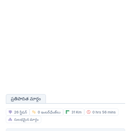
ప్రతిపాదిత మార్గం
26 స్టేషన్
0 ఇంటర్‌ఛేంజ్‌లు
31 Km
0 hrs 56 mins
సులభమైన మార్గం