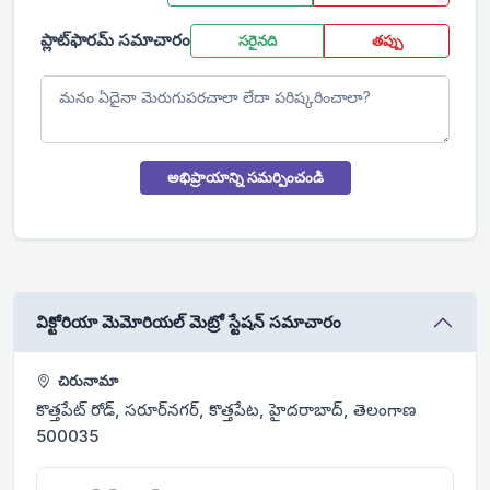
ప్లాట్‌ఫారమ్ సమాచారం
సరైనది
తప్పు
అభిప్రాయాన్ని సమర్పించండి
విక్టోరియా మెమోరియల్ మెట్రో స్టేషన్ సమాచారం
చిరునామా
కొత్తపేట్ రోడ్, సరూర్‌నగర్, కొత్తపేట, హైదరాబాద్, తెలంగాణ
500035