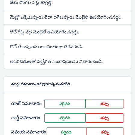
జేబు దొంగల పట్ల జాగ్రత్త.
మెట్రో ఎక్కేటప్పుడు లేదా దిగేటప్పుడు మొబైల్ ఉపయోగించవద్దు.
కోచ్ గేట్ల వద్ద మొబైల్ ఉపయోగించవద్దు.
కోచ్ తలుపులను బలవంతంగా తెరవకండి.
అపరిచితులతో వ్యక్తిగత సంభాషణలను నివారించండి.
మార్గం సమాచారం అభిప్రాయాన్ని పంచుకోండి
రూట్ సమాచారం
సరైనది
తప్పు
ఛార్జీ సమాచారం
సరైనది
తప్పు
సమయ సమాచారం
సరైనది
తప్పు