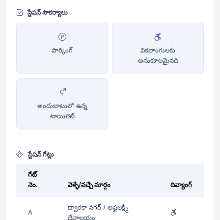
స్టేషన్ సౌకర్యాలు
పార్కింగ్
వికలాంగులకు
అనుకూలమైనది
అందుబాటులో ఉన్న
టాయిలెట్
స్టేషన్ గేట్లు
గేట్
నెం.
వెళ్ళే/వచ్చే మార్గం
దివ్యాంగ్
ద్వారకా నగర్ / అష్టలక్ష్మి
A
దేవాలయం