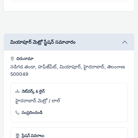
మియాపూర్ మెట్రో స్టేషన్ సమాచారం
చిరునామా
నడిగడ తండా, హఫీజ్‌పేట్, మియాపూర్, హైదరాబాద్, తెలంగాణ
500049
నెట్‌వర్క్ & లైన్
హైదరాబాద్ మెట్రో / లాల్
సంప్రదించండి
స్టేషన్ వివరాలు