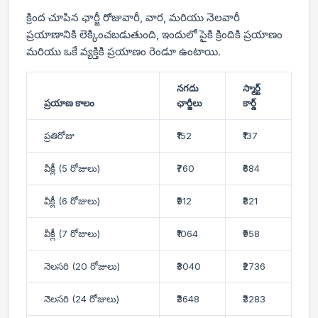
క్రింద చూపిన ఛార్జీ రోజువారీ, వార, మరియు నెలవారీ
ప్రయాణానికి లెక్కించబడుతుంది, ఇందులో పైకి క్రిందికి ప్రయాణం
మరియు ఒకే వ్యక్తికి ప్రయాణం రెండూ ఉంటాయి.
నగదు
స్మార్ట్
ప్రయాణ కాలం
ఛార్జీలు
కార్డ్
ప్రతిరోజు
₹152
₹137
వీక్లీ (5 రోజులు)
₹760
₹684
వీక్లీ (6 రోజులు)
₹912
₹821
వీక్లీ (7 రోజులు)
₹1064
₹958
నెలసరి (20 రోజులు)
₹3040
₹2736
నెలసరి (24 రోజులు)
₹3648
₹3283