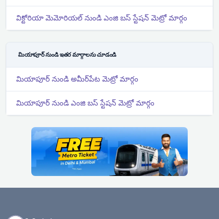
విక్టోరియా మెమోరియల్ నుండి ఎంజి బస్ స్టేషన్ మెట్రో మార్గం
మియాపూర్ నుండి ఇతర మార్గాలను చూడండి
మియాపూర్ నుండి అమీర్‌పేట మెట్రో మార్గం
మియాపూర్ నుండి ఎంజి బస్ స్టేషన్ మెట్రో మార్గం