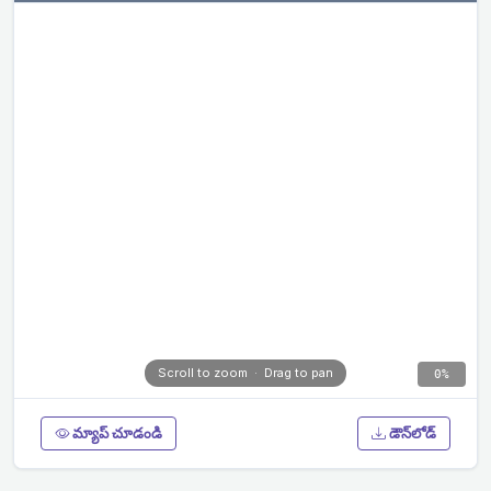
Scroll to zoom · Drag to pan
0%
మ్యాప్ చూడండి
డౌన్‌లోడ్