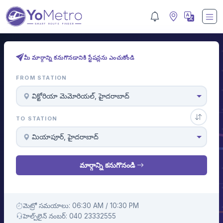
మీ మార్గాన్ని కనుగొనడానికి స్టేషన్లను ఎంచుకోండి
FROM STATION
విక్టోరియా మెమోరియల్, హైదరాబాద్
TO STATION
మియాపూర్, హైదరాబాద్
మార్గాన్ని కనుగొనండి
మెట్రో సమయాలు: 06:30 AM / 10:30 PM
హెల్ప్‌లైన్ నంబర్: 040 23332555