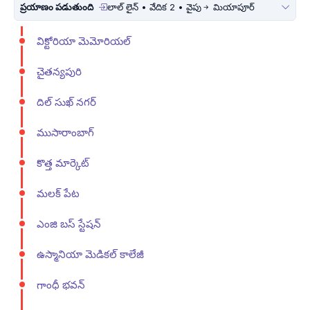
ప్రయాణం పడుతుంది
లాల్ లైన్ • వేదిక 2 • వైపు
మియాపూర్
విక్టోరియా మెమోరియల్
చైతన్యపురి
దిల్ సుఖ్ నగర్
ముసారాంబాగ్
కొత్త మార్కెట్
మలక్ పేట
ఎంజి బస్ స్టేషన్
ఉస్మానియా మెడికల్ కాలేజీ
గాంధీ భవన్