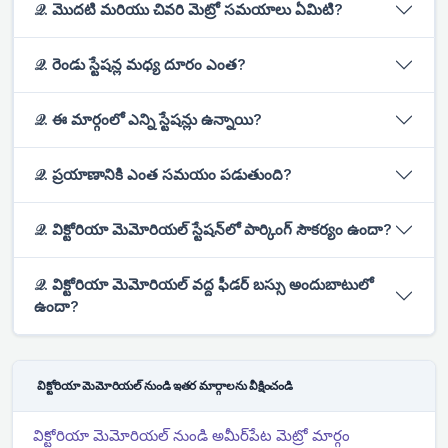
𝒬. మొదటి మరియు చివరి మెట్రో సమయాలు ఏమిటి?
𝒬. రెండు స్టేషన్ల మధ్య దూరం ఎంత?
𝒬. ఈ మార్గంలో ఎన్ని స్టేషన్లు ఉన్నాయి?
𝒬. ప్రయాణానికి ఎంత సమయం పడుతుంది?
𝒬. విక్టోరియా మెమోరియల్ స్టేషన్‌లో పార్కింగ్ సౌకర్యం ఉందా?
𝒬. విక్టోరియా మెమోరియల్ వద్ద ఫీడర్ బస్సు అందుబాటులో
ఉందా?
విక్టోరియా మెమోరియల్ నుండి ఇతర మార్గాలను వీక్షించండి
విక్టోరియా మెమోరియల్ నుండి అమీర్‌పేట మెట్రో మార్గం