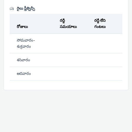
రైలు ఫ్రీక్వెన్సీ
రద్దీ
రద్దీ లేని
రోజులు
సమయాలు
గంటలు
సోమవారం-
శుక్రవారం
శనివారం
ఆదివారం