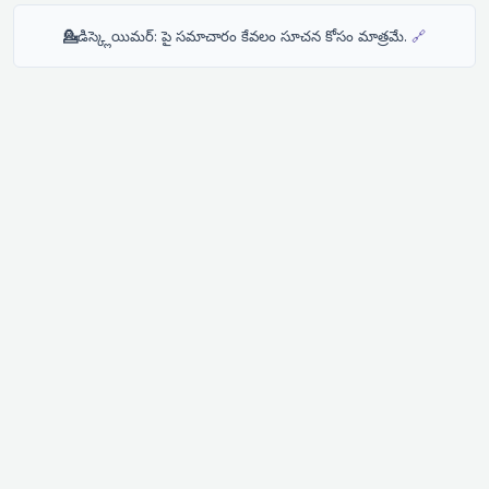
💁
డిస్క్లెయిమర్: పై సమాచారం కేవలం సూచన కోసం మాత్రమే.
🔗