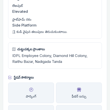
లేఅవుట్
Elevated
ప్లాట్‌ఫామ్ రకం
Side Platform
కుడి వైపున తలుపులు తెరుచుకుంటాయి.
చుట్టుపక్కల ప్రాంతాలు
IDPL Employee Colony, Diamond Hill Colony,
Raithu Bazar, Nadigada Tanda
స్టేషన్ సౌకర్యాలు
పార్కింగ్
ఫీడర్ బస్సు