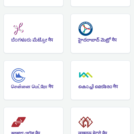
ಬೆಂಗಳೂರು ಮೆಟ್ರೋ मैप
హైదరాబాద్ మెట్రో मैप
சென்னை மெட்ரோ मैप
കൊച്ചി മെട്രോ मैप
কলকাতা মেট্রো मैप
लखनऊ मेट्रो मैप