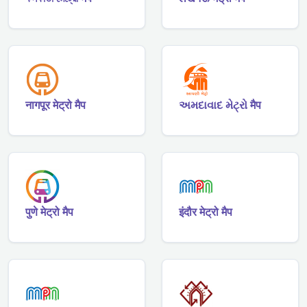
नागपूर मेट्रो मैप
અમદાવાદ મેટ્રો मैप
पुणे मेट्रो मैप
इंदौर मेट्रो मैप