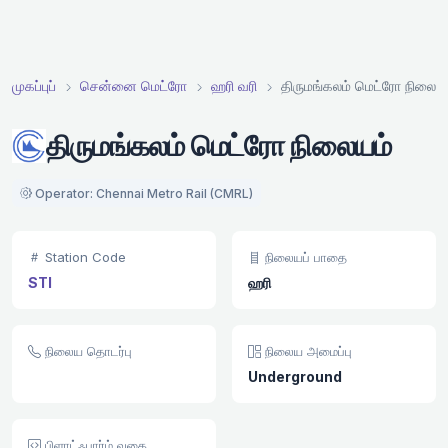
முகப்புப்
சென்னை மெட்ரோ
ஹரி வரி
திருமங்கலம் மெட்ரோ நிலைய
திருமங்கலம் மெட்ரோ நிலையம்
Operator: Chennai Metro Rail (CMRL)
Station Code
நிலையப் பாதை
STI
ஹரி
நிலைய தொடர்பு
நிலைய அமைப்பு
Underground
பிளாட்ஃபார்ம் வகை