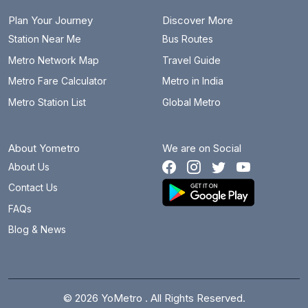
எல்.ஐ.சி
7.4 km
Plan Your Journey
Discover More
சிறிய மலை
8.2 km
Station Near Me
Bus Routes
Metro Network Map
Travel Guide
மண்ணடி
9 km
Metro Fare Calculator
Metro in India
மீனம்பாக்கம்
11.2 km
Metro Station List
Global Metro
எம்ஜிஆர் சென்ட்ரல் (சென்னை சென்ட்ரல்)
7 km
About Yometro
We are on Social
நந்தனம்
7.3 km
About Us
நங்கநல்லூர் சாலை
9.5 km
Contact Us
நேரு பூங்கா
5.4 km
FAQs
Blog & News
புது வண்ணாரப்பேட்டை
11.1 km
பச்சையப்பா கல்லூரி
3.5 km
சைதாப்பேட்டை
7.4 km
© 2026 YoMetro . All Rights Reserved.