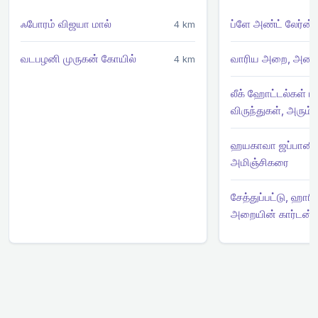
ஃபோரம் விஜயா மால்
ப்ளே அண்ட் லேர்ன்,
4 km
வடபழனி முருகன் கோயில்
வாரிய அறை, அண்
4 km
லீக் ஹோட்டல்கள் மற
விருந்துகள், அரும்ப
ஹயகாவா ஜப்பானிய
அமிஞ்சிகரை
சேத்துப்பட்டு, ஹாரி
அறையின் கார்டன்