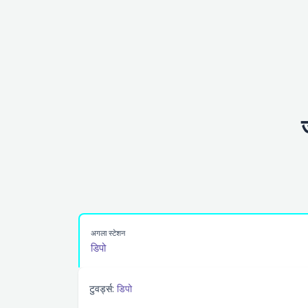
अगला स्टेशन
डिपो
टुवर्ड्स:
डिपो