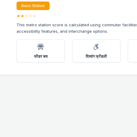
Basic Station
★★☆☆☆
This metro station score is calculated using commuter facilitie
accessibility features, and interchange options.
फीडर बस
दिव्यांग फ्रेंडली