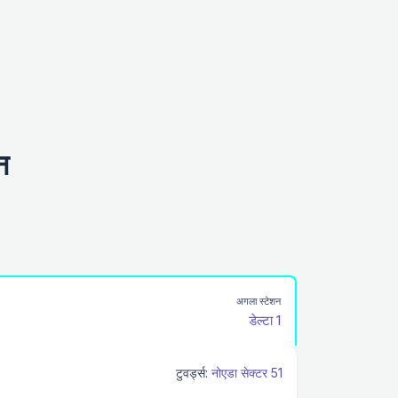
न
अगला स्टेशन
डेल्टा 1
टुवर्ड्स:
नोएडा सेक्टर 51