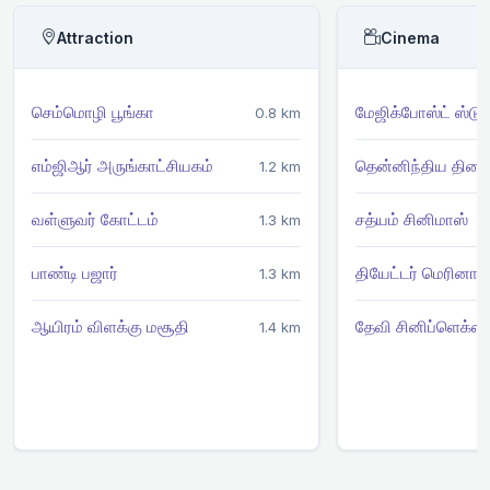
Attraction
Cinema
செம்மொழி பூங்கா
மேஜிக்போஸ்ட் ஸ்டு
0.8 km
எம்ஜிஆர் அருங்காட்சியகம்
தென்னிந்திய திரைப
1.2 km
வள்ளுவர் கோட்டம்
சத்யம் சினிமாஸ்
1.3 km
பாண்டி பஜார்
தியேட்டர் மெரினா
1.3 km
ஆயிரம் விளக்கு மசூதி
தேவி சினிப்ளெக்ஸ்
1.4 km