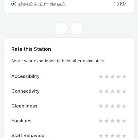
நந்தனம் மெட்ரோ நிலையம்
1.3 KM
Rate this Station
Share your experience to help other commuters.
★
★
★
★
★
Accessibility
★
★
★
★
★
Connectivity
★
★
★
★
★
Cleanliness
★
★
★
★
★
Facilities
★
★
★
★
★
Staff Behaviour