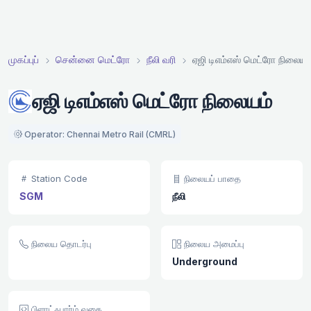
முகப்புப்
சென்னை மெட்ரோ
நீலி வரி
ஏஜி டிஎம்எஸ் மெட்ரோ நிலையம
ஏஜி டிஎம்எஸ் மெட்ரோ நிலையம்
Operator: Chennai Metro Rail (CMRL)
Station Code
நிலையப் பாதை
SGM
நீலி
நிலைய தொடர்பு
நிலைய அமைப்பு
Underground
பிளாட்ஃபார்ம் வகை