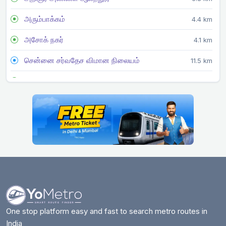
அரும்பாக்கம்
4.4 km
அசோக் நகர்
4.1 km
சென்னை சர்வதேச விமான நிலையம்
11.5 km
சிஎம்பிடி
5.5 km
எழும்பூர்
4.1 km
ஈக்காட்டுதாங்கல்
5.6 km
அரசு எஸ்டேட்
3.7 km
கிண்டி
5.5 km
உயர் நீதிமன்றம்
6.2 km
காலடிப்பேட்டை
13.1 km
One stop platform easy and fast to search metro routes in
India
கீழ்ப்பாக்கம் மருத்துவக் கல்லூரி
3.7 km