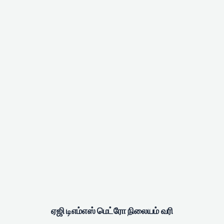
ஏஜி டிஎம்எஸ் மெட்ரோ நிலையம் வரி