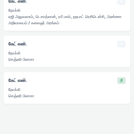
கேட் எண்.
நோக்கி
ஏஜி அலுவலகம், டெகாத்லான், ரமீ மால், ஹயாட் ரெசிடென்சி, அண்ணா
அறிவாலயம் / கலைஞர் அரங்கம்
கேட் எண்.
நோக்கி
செஞ்சுரி பிளாசா
கேட் எண்.
நோக்கி
செஞ்சுரி பிளாசா