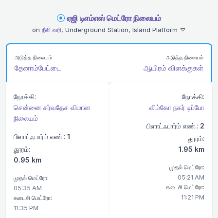
ஏஜி டிஎம்எஸ் மெட்ரோ நிலையம்
on
நீலி வரி
, Underground Station, Island Platform
அடுத்த நிலையம்
அடுத்த நிலையம்
தேனாம்பேட்டை
ஆயிரம் விளக்குகள்
நோக்கி:
நோக்கி:
சென்னை சர்வதேச விமான
விம்கோ நகர் டிப்போ
நிலையம்
பிளாட்ஃபார்ம் எண்.:
2
பிளாட்ஃபார்ம் எண்.:
1
தூரம்:
தூரம்:
1.95 km
0.95 km
முதல் மெட்ரோ:
05:21 AM
முதல் மெட்ரோ:
கடைசி மெட்ரோ:
05:35 AM
11:21 PM
கடைசி மெட்ரோ:
11:35 PM