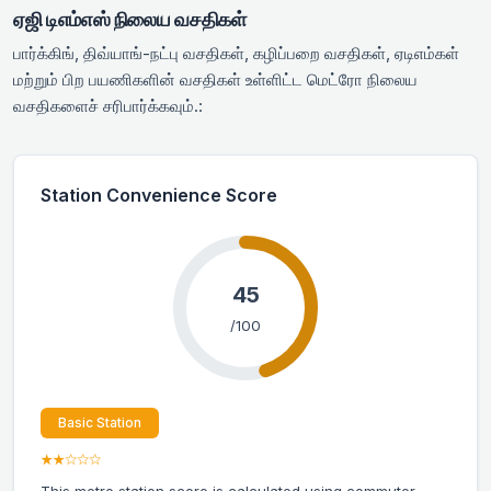
ஏஜி டிஎம்எஸ் நிலைய வசதிகள்
பார்க்கிங், திவ்யாங்-நட்பு வசதிகள், கழிப்பறை வசதிகள், ஏடிஎம்கள்
மற்றும் பிற பயணிகளின் வசதிகள் உள்ளிட்ட மெட்ரோ நிலைய
வசதிகளைச் சரிபார்க்கவும்.:
Station Convenience Score
45
/100
Basic Station
★★☆☆☆