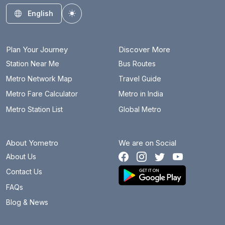
English
Toggle theme
கோயம்பேடு
6.6 km
எல்.ஐ.சி
2.9 km
Plan Your Journey
Discover More
சிறிய மலை
4.4 km
Station Near Me
Bus Routes
Metro Network Map
Travel Guide
மண்ணடி
6.8 km
Metro Fare Calculator
Metro in India
மீனம்பாக்கம்
10 km
Metro Station List
Global Metro
எம்ஜிஆர் சென்ட்ரல் (சென்னை சென்ட்ரல்)
4.6 km
About Yometro
We are on Social
நந்தனம்
1.7 km
About Us
நங்கநல்லூர் சாலை
7.7 km
Contact Us
நேரு பூங்கா
3.8 km
FAQs
Blog & News
புது வண்ணாரப்பேட்டை
11 km