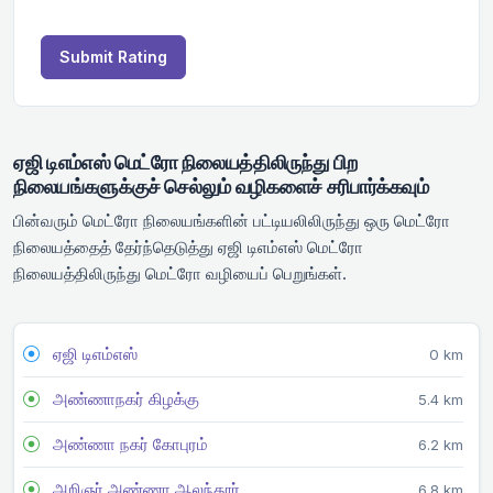
Submit Rating
ஏஜி டிஎம்எஸ் மெட்ரோ நிலையத்திலிருந்து பிற
நிலையங்களுக்குச் செல்லும் வழிகளைச் சரிபார்க்கவும்
பின்வரும் மெட்ரோ நிலையங்களின் பட்டியலிலிருந்து ஒரு மெட்ரோ
நிலையத்தைத் தேர்ந்தெடுத்து ஏஜி டிஎம்எஸ் மெட்ரோ
நிலையத்திலிருந்து மெட்ரோ வழியைப் பெறுங்கள்.
ஏஜி டிஎம்எஸ்
0 km
அண்ணாநகர் கிழக்கு
5.4 km
அண்ணா நகர் கோபுரம்
6.2 km
அறிஞர் அண்ணா ஆலந்தூர்
6.8 km