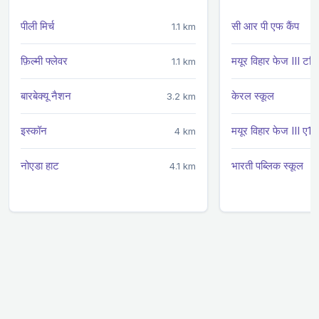
पीली मिर्च
सी आर पी एफ कैंप
1.1 km
फ़िल्मी फ्लेवर
मयूर विहार फेज III टर्मि
1.1 km
बारबेक्यू नैशन
केरल स्कूल
3.2 km
इस्कॉन
मयूर विहार फेज III ए1 ब
4 km
नोएडा हाट
भारती पब्लिक स्कूल
4.1 km