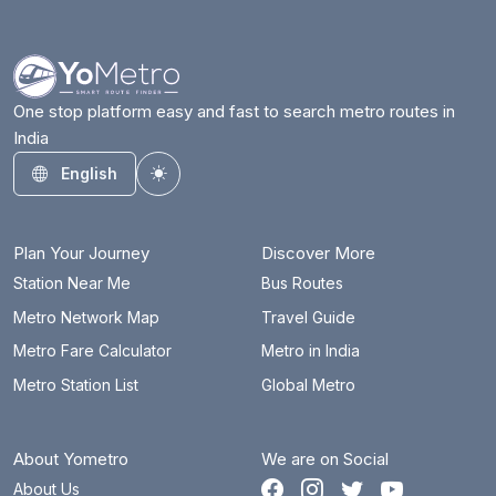
आजादपुर
21.5 km
बदरपुर बॉर्डर
15.4 km
बड़कल मोड़
22.5 km
One stop platform easy and fast to search metro routes in
India
बहादुरगढ़ सिटी
43.5 km
English
Toggle theme
बाराखम्भा रोड
14.6 km
बाटा चौक
26.3 km
Plan Your Journey
Discover More
बेगमपुल
53.3 km
Station Near Me
Bus Routes
Metro Network Map
Travel Guide
बेल्वदर टावर्स
31.2 km
Metro Fare Calculator
Metro in India
भजनपुरा
14.4 km
Metro Station List
Global Metro
भलस्वा झील
24.1 km
About Yometro
We are on Social
भीकाजी कामा प्लेस
19 km
About Us