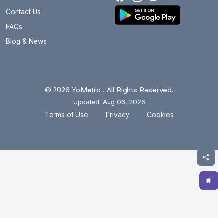
बॉटनिकल गार्डन
7 km
Contact Us
ब्रिगेडियर होशियार सिंह
45.2 km
FAQs
Blog & News
बुराड़ी
21.1 km
केन्द्रीय सचिवालय
15.7 km
चाँदनी चौक
14.7 km
© 2026 YoMetro . All Rights Reserved.
Updated: Aug 06, 2026
चावड़ी बाजार
14.8 km
.
.
Terms of Use
Privacy
Cookies
छत्तरपुर
22.9 km
चिराग दिल्ली
16.6 km
सिविल लाइन्स
16 km
साइबर सिटी
30.8 km
डाबरी मोड़ जनकपुरी साउथ
28.1 km