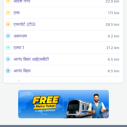
आदर्श नगर
22.9 km
एम्स
17.1 km
एयरपोर्ट (टी3)
28.5 km
अक्षरधाम
9.2 km
एल्फा 1
21.2 km
आनंद विहार आईएसबीटी
6.5 km
आनंद विहार
6.5 km
अर्जन गढ़
28.5 km
अर्थला
6.9 km
अशोक पार्क मेन
22.2 km
आश्रम
12.3 km