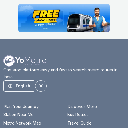
अर्थला
25.8 km
अशोक पार्क मेन
8.3 km
आश्रम
22.5 km
आजादपुर
5.7 km
बदरपुर बॉर्डर
32.2 km
बड़कल मोड़
39.5 km
One stop platform easy and fast to search metro routes in
India
बहादुरगढ़ सिटी
20.7 km
English
Toggle theme
बाराखम्भा रोड
15.3 km
बाटा चौक
43.4 km
Plan Your Journey
Discover More
बेगमपुल
62.1 km
Station Near Me
Bus Routes
Metro Network Map
Travel Guide
बेल्वदर टावर्स
28.6 km