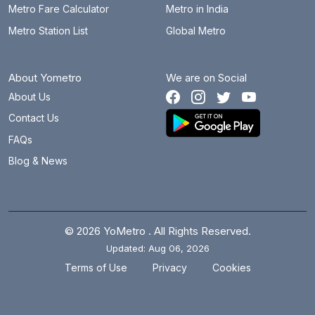
Metro Fare Calculator
Metro in India
भजनपुरा
13.1 km
Metro Station List
Global Metro
भलस्वा झील
3 km
About Yometro
We are on Social
भीकाजी कामा प्लेस
19.9 km
About Us
बॉटनिकल गार्डन
27.7 km
Contact Us
ब्रिगेडियर होशियार सिंह
22 km
FAQs
Blog & News
बुराड़ी
6.2 km
केन्द्रीय सचिवालय
16.1 km
चाँदनी चौक
13.1 km
© 2026 YoMetro . All Rights Reserved.
Updated: Aug 06, 2026
चावड़ी बाजार
13.7 km
.
.
Terms of Use
Privacy
Cookies
छत्तरपुर
26.7 km
चिराग दिल्ली
24.2 km